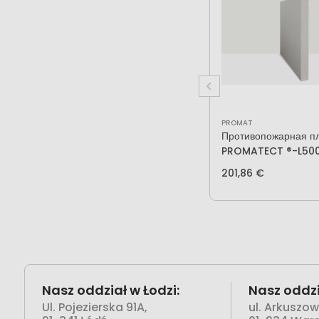
PROMAT
Противопожарная п
PROMATECT ®-L500
толщины)
201,86 €
Nasz oddział w Łodzi:
Nasz oddzi
Ul. Pojezierska 91A,
ul. Arkuszo