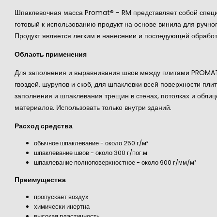
Шпаклевочная масса Promat® - RM представляет собой спец
готовый к использованию продукт на основе винила для ручн
Продукт является легким в нанесении и последующей обрабо
Область применения
Для заполнения и выравнивания швов между плитами PROMAT
гвоздей, шурупов и скоб, для шпаклевки всей поверхности пл
заполнения и шпаклевания трещин в стенах, потолках и облиц
материалов. Использовать только внутри зданий.
Расход средства
обычное шпаклевание - около 250 г/м²
шпаклевание швов - около 300 г/пог.м
шпаклевание полноповерхностное - около 900 г/мм/м²
Преимущества
пропускает воздух
химически инертна
высокая пластичность