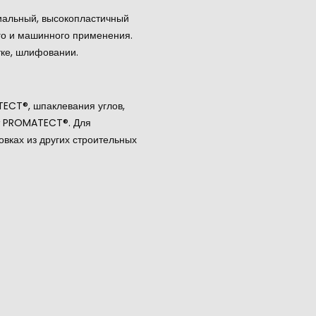
иальный, высокопластичный
ого и машинного применения.
тке, шлифовании.
ECT®, шпаклевания углов,
ит PROMATECT®. Для
овках из других строительных