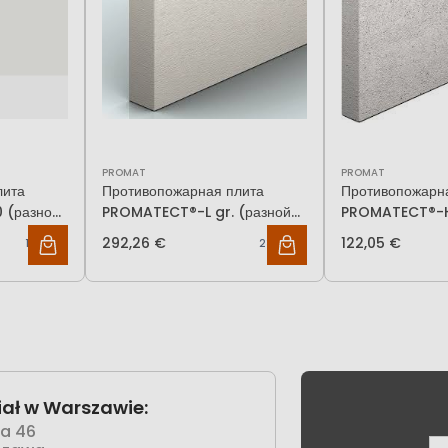
PROMAT
PROMAT
лита
Противопожарная плита
Противопожарн
 (разной
PROMATECT®-L gr. (разной
PROMATECT®-H (разн
толщины)
толщины)
292,26 €
122,05 €
164,12 €
237,60 €
ał w Warszawie:
wa 46