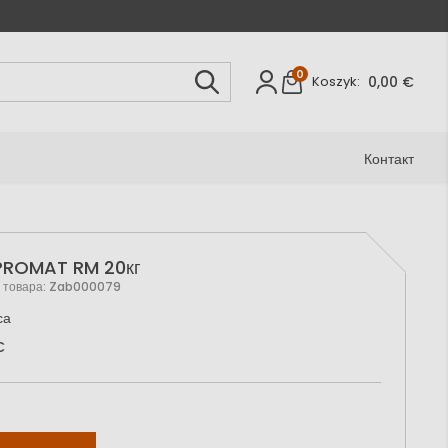
0
0,00 €
Koszyk:
Контакт
PROMAT RM 20кг
 товара:
Zab000079
са
€