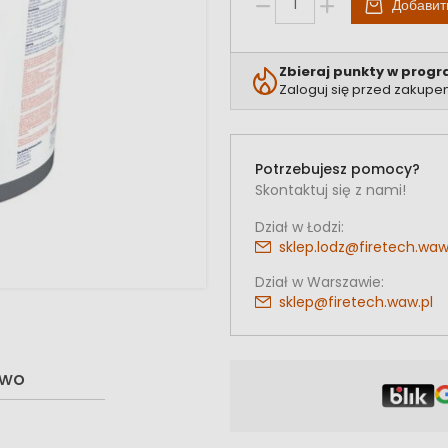
Добавит
Zbieraj punkty w progr
Zaloguj się przed zakupe
Potrzebujesz pomocy?
Skontaktuj się z nami!
Dział w Łodzi:
sklep.lodz@firetech.waw
Dział w Warszawie:
sklep@firetech.waw.pl
two