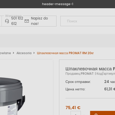
header-message-1
Warszawa
501 102
Napisz do
612
nas!
dowlane
Akcesoria
Шпаклевочная масса PROMAT RM 20кг
Шпаклевочная масса 
Продавец:
PROMAT
| Код/артикул
Срок отправки:
24 ча
Цена нетто:
61,31 
75,41 €