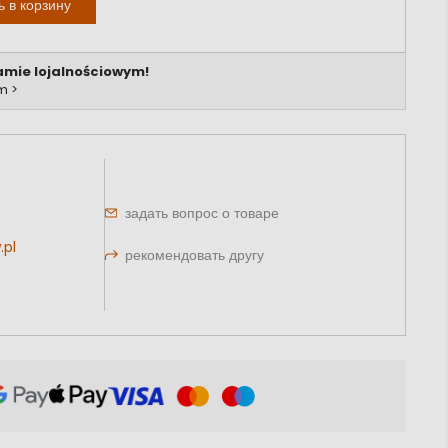
ь в корзину
amie lojalnościowym!
m >
задать вопрос о товаре
.pl
рекомендовать другу