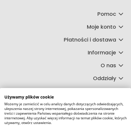
Pomoc
Moje konto
Płatności i dostawa
Informacje
O nas
Oddziały
Używamy plików cookie
Możemy je zamieścić w celu analizy danych dotyczących odwiedzających,
©2026 Wszelkie Prawa Zastrzeżone | FIRETECH Stacjonarny i
ulepszenia naszej strony internetowej, pokazania spersonalizowanych
internetowy sklep przeciwpożarowy
treści i zapewnienia Państwu wspaniałego doświadczenia na stronie
internetowej. Aby uzyskać więcej informacji na temat plików cookie, których
Szablon Master by
Ecommercy
używamy, otwórz ustawienia.