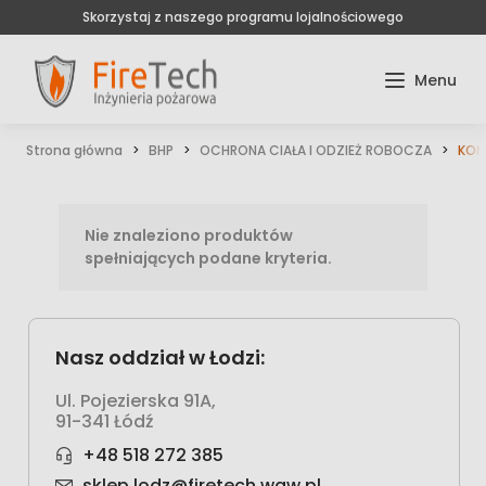
Skorzystaj z naszego programu lojalnościowego
Strona główna
BHP
OCHRONA CIAŁA I ODZIEŻ ROBOCZA
KOM
Nie znaleziono produktów
spełniających podane kryteria.
Nasz oddział w Łodzi:
Ul. Pojezierska 91A,
91-341 Łódź
+48 518 272 385
sklep.lodz@firetech.waw.pl