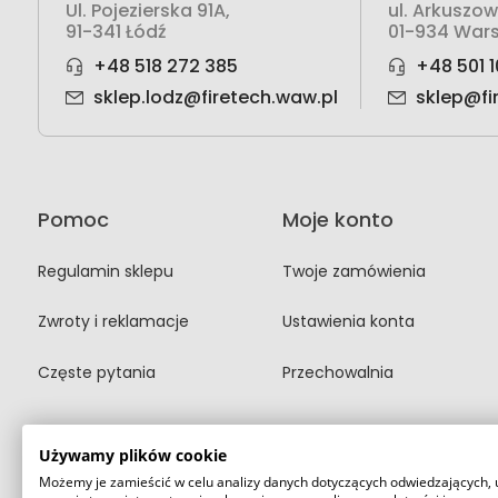
Ul. Pojezierska 91A,
ul. Arkuszo
91-341 Łódź
01-934 War
+48 518 272 385
+48 501 1
sklep.lodz@firetech.waw.pl
sklep@fi
Pomoc
Moje konto
Regulamin sklepu
Twoje zamówienia
Zwroty i reklamacje
Ustawienia konta
Częste pytania
Przechowalnia
Używamy plików cookie
Możemy je zamieścić w celu analizy danych dotyczących odwiedzających, 