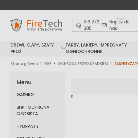
Łódź
518 272
Napisz do
385
nas!
DRZWI, KLAPY, SZAFY
FARBY, LAKIERY, IMPREGNATY
PPOŻ
OGNIOCHRONNE
Strona główna
BHP
OCHRONA PRZED UPADKIEM
AMORTYZATOR
Menu
GAŚNICE
h
BHP I OCHRONA
OSOBISTA
HYDRANTY