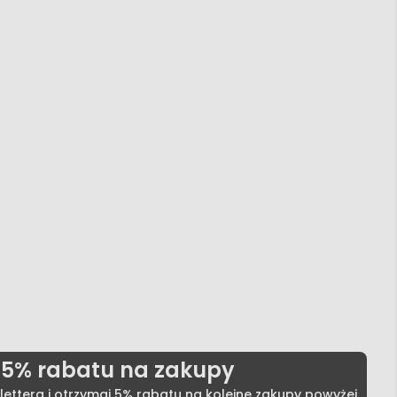
5% rabatu na zakupy
lettera i otrzymaj 5% rabatu na kolejne zakupy powyżej