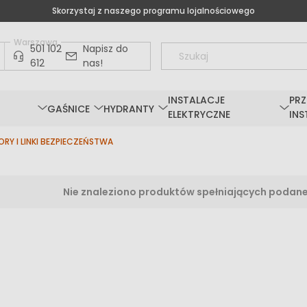
Skorzystaj z naszego programu lojalnościowego
Warszawa
501 102
Napisz do
612
nas!
INSTALACJE
PRZ
GAŚNICE
HYDRANTY
ELEKTRYCZNE
INS
Y I LINKI BEZPIECZEŃSTWA
Nie znaleziono produktów spełniających podane 