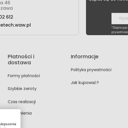
wa 46
szawa
02 612
retech.waw.pl
*Zapisując
prywatnośc
Płatności i
Informacje
dostawa
Polityka prywatności
Formy płatności
Jak kupować?
Szybkie zwroty
Czas realizacji
zamówienia
ulepszenia