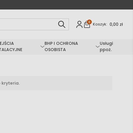
0
0,00 zł
Koszyk:
EJŚCIA
BHP I OCHRONA
Usługi
TALACYJNE
OSOBISTA
ppoż.
kryteria.