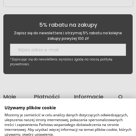
5% rabatu na zakupy
Zapisz się do newslettera i otrzymaj 5% rabatu na kolejne
zakupy powyżej 100 zł!
*Zapisując się do newslettera, wyrażasz zgodę na naszą politykę
prywatności.
Moje
Płatności
Informacje
O
konto
i
nas
Używamy plików cookie
dostawa
Możemy je zamieścić w celu analizy danych dotyczących odwiedzających,
ulepszenia naszej strony internetowej, pokazania spersonalizowanych
treści i zapewnienia Państwu wspaniałego doświadczenia na stronie
internetowej. Aby uzyskać więcej informacji na temat plików cookie, których
używamy, otwórz ustawienia.
©2026 Wszelkie Prawa