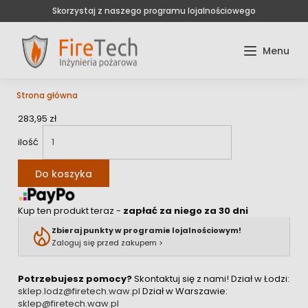
Skorzystaj z naszego programu lojalnościowego
Strona główna
283,95 zł
ilość
Do koszyka
Kup ten produkt teraz -
zapłać za niego za 30 dni
Zbieraj punkty w programie lojalnościowym!
Zaloguj się przed zakupem >
Potrzebujesz pomocy?
Skontaktuj się z nami!
Dział w Łodzi:
sklep.lodz@firetech.waw.pl
Dział w Warszawie:
sklep@firetech.waw.pl