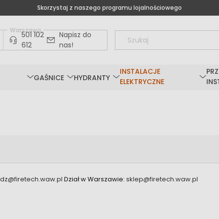
Skorzystaj z naszego programu lojalnościowego
Warszawa
501 102
Napisz do
612
nas!
INSTALACJE
PRZ
GAŚNICE
HYDRANTY
ELEKTRYCZNE
INS
odz@firetech.waw.pl
Dział w Warszawie:
sklep@firetech.waw.pl