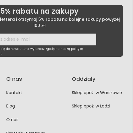
5% rabatu na zakupy
lettera i otrzymaj 5% rabatu na kolejne zakupy powyżej
100 zł!
 się do newslettera, wyrażasz zgodę na naszą politykę
i.
O nas
Oddziały
Kontakt
Sklep ppoż. w Warszawie
Blog
Sklep ppoż. w Łodzi
O nas