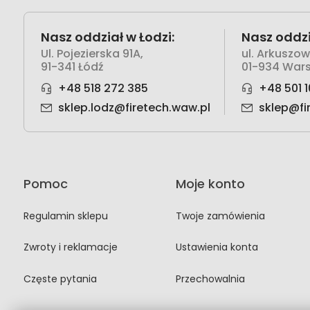
Nasz oddział w Łodzi:
Nasz oddzi
Ul. Pojezierska 91A,
ul. Arkuszo
91-341 Łódź
01-934 War
+48 518 272 385
+48 501 1
sklep.lodz@firetech.waw.pl
sklep@fi
Pomoc
Moje konto
Regulamin sklepu
Twoje zamówienia
Zwroty i reklamacje
Ustawienia konta
Częste pytania
Przechowalnia