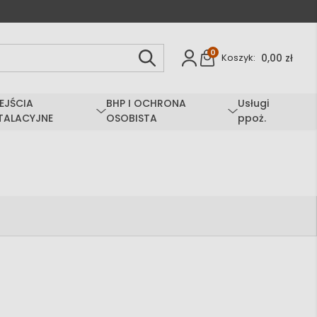
0
0,00 zł
Koszyk:
EJŚCIA
BHP I OCHRONA
Usługi
TALACYJNE
OSOBISTA
ppoż.