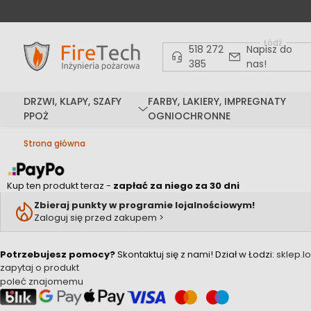
Łódź
518 272
Napisz do
385
nas!
DRZWI, KLAPY, SZAFY
FARBY, LAKIERY, IMPREGNATY
PPOŻ
OGNIOCHRONNE
Strona główna
Kup ten produkt teraz -
zapłać za niego za 30 dni
Zbieraj punkty w programie lojalnościowym!
Zaloguj się przed zakupem >
Potrzebujesz pomocy?
Skontaktuj się z nami!
Dział w Łodzi:
sklep.l
zapytaj o produkt
poleć znajomemu