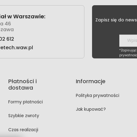
ał w Warszawie:
Zapisz się do news
wa 46
szawa
02 612
retech.waw.pl
*Zapisując
prywatnośc
Płatności i
Informacje
dostawa
Polityka prywatności
Formy płatności
Jak kupować?
Szybkie zwroty
Czas realizacji