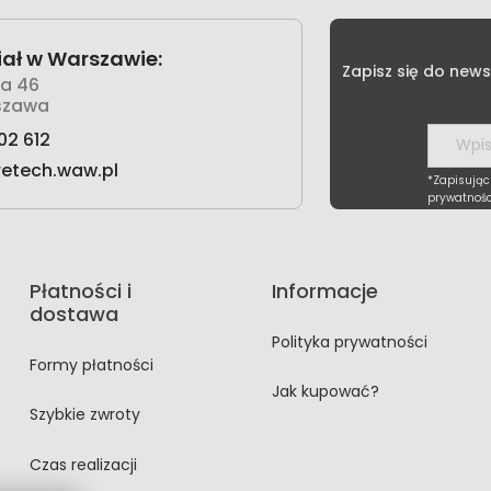
ał w Warszawie:
Zapisz się do news
wa 46
szawa
02 612
retech.waw.pl
*Zapisując
prywatnośc
Płatności i
Informacje
dostawa
Polityka prywatności
Formy płatności
Jak kupować?
Szybkie zwroty
Czas realizacji