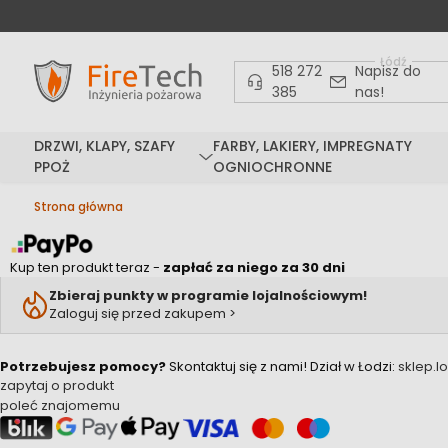
Łódź
518 272
Napisz do
385
nas!
DRZWI, KLAPY, SZAFY
FARBY, LAKIERY, IMPREGNATY
PPOŻ
OGNIOCHRONNE
Strona główna
Kup ten produkt teraz -
zapłać za niego za 30 dni
Zbieraj punkty w programie lojalnościowym!
Zaloguj się przed zakupem >
Potrzebujesz pomocy?
Skontaktuj się z nami!
Dział w Łodzi:
sklep.l
zapytaj o produkt
poleć znajomemu