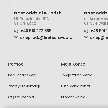
Nasz oddział w Łodzi:
Nasz oddzi
Ul. Pojezierska 91A,
ul. Arkuszo
91-341 Łódź
01-934 War
+48 518 272 385
+48 501 1
sklep.lodz@firetech.waw.pl
sklep@fi
Pomoc
Moje konto
Regulamin sklepu
Twoje zamówienia
Zwroty i reklamacje
Ustawienia konta
Częste pytania
Przechowalnia