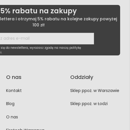
5% rabatu na zakupy
lettera i otrzymaj 5% rabatu na kolejne zakupy powyżej
100 zł!
 się do newslettera, wyrażasz zgodę na naszą politykę
i.
O nas
Oddziały
Kontakt
Sklep ppoż. w Warszawie
Blog
Sklep ppoż. w Łodzi
O nas