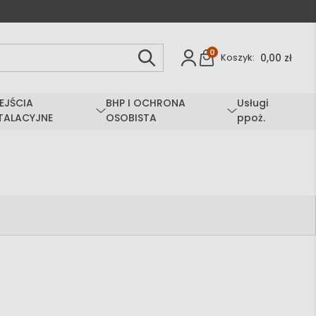
0
0,00 zł
Koszyk:
EJŚCIA
BHP I OCHRONA
Usługi
TALACYJNE
OSOBISTA
ppoż.