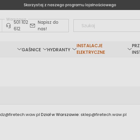
Skorzystaj z naszego programu lojalnościowego
Warszawa
501 102
Napisz do
612
nas!
INSTALACJE
PRZ
GAŚNICE
HYDRANTY
ELEKTRYCZNE
INS
odz@firetech.waw.pl
Dział w Warszawie:
sklep@firetech.waw.pl