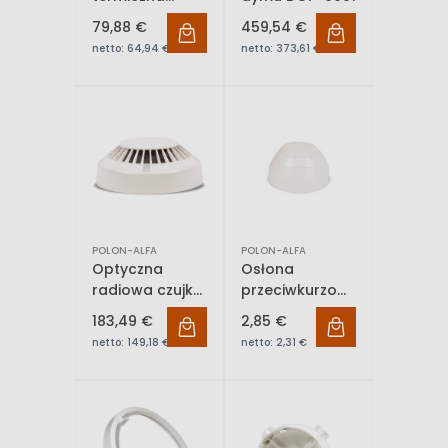
nadmiarowo-
79,88 €
459,54 €
różniczkowa
netto:
64,94 €
netto:
373,61 €
DT2063N
POLON-ALFA
POLON-ALFA
Optyczna
Osłona
radiowa czujka
przeciwkurzowa
dymu DUR-
na czas
183,49 €
2,85 €
4047
remontu OK-40
netto:
149,18 €
netto:
2,31 €