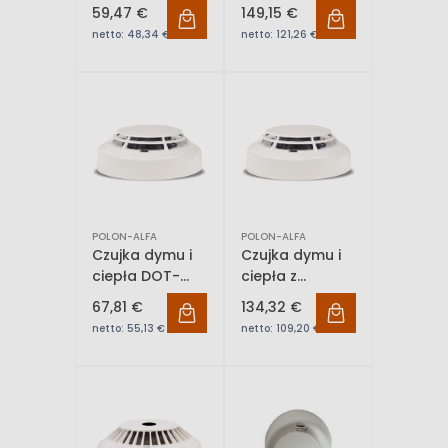
DUO-6043
4XE39-R8
59,47 €
149,15 €
netto:
48,34 €
netto:
121,26 €
POLON-ALFA
POLON-ALFA
Czujka dymu i
Czujka dymu i
ciepła DOT-
ciepła z
6043
sygnalizatorem
67,81 €
134,32 €
akustycznym
netto:
55,13 €
netto:
109,20 €
DUT-6046AD