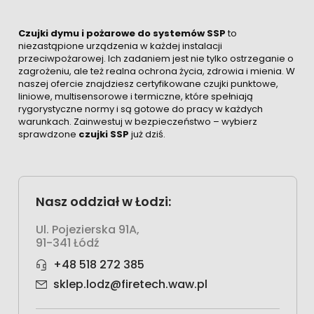
Czujki dymu i pożarowe do systemów SSP
to
niezastąpione urządzenia w każdej instalacji
przeciwpożarowej. Ich zadaniem jest nie tylko ostrzeganie o
zagrożeniu, ale też realna ochrona życia, zdrowia i mienia. W
naszej ofercie znajdziesz certyfikowane czujki punktowe,
liniowe, multisensorowe i termiczne, które spełniają
rygorystyczne normy i są gotowe do pracy w każdych
warunkach. Zainwestuj w bezpieczeństwo – wybierz
sprawdzone
czujki SSP
już dziś.
Nasz oddział w Łodzi:
Ul. Pojezierska 91A,
91-341 Łódź
+48 518 272 385
sklep.lodz@firetech.waw.pl