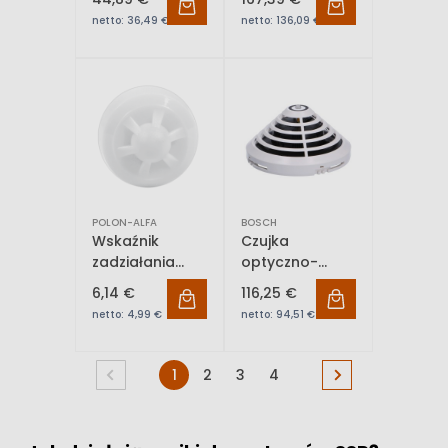
ciepła) DOT-40
płomienia)
netto:
36,49 €
netto:
136,09 €
TOP-40
POLON-ALFA
BOSCH
Wskaźnik
Czujka
zadziałania
optyczno-
WZ-31
termiczna FAP-
6,14 €
116,25 €
425-OT-R
netto:
4,99 €
netto:
94,51 €
1
2
3
4