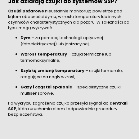
Jak działają czujki do systemów SSP?
Czujki pożarowe
nieustannie monitorują powietrze pod
kątem obecności dymu, wzrostu temperatury lub innych
czynników charakterystycznych dla pożaru. W zależności od
typu, mogą wykrywać:
Dym
– za pomocą technologii optycznej
(fotoelektrycznej) lub jonizacyjnej,
Wzrost temperatury
– czujki termiczne lub
termomaksymalne,
Szybką zmianę temperatury
– czujki termorate,
reagujące na nagły wzrost,
Gazy i cząstki spalania
– specjalistyczne czujki
multisensorowe.
Po wykryciu zagrożenia czujka przesyła sygnał do
centrali
SSP
, która uruchamia alarm i odpowiednie procedury
bezpieczeństwa.