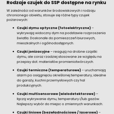
Rodzaje czujek do SSP dostępne na rynku
W zależności od warunków środowiskowych i rodzaju
chronionego obiektu, stosuje się różne typy czujek
pożarowych:
Czujki dymu optyczne (fotoelektryczne)
–
wykrywają widoczny dym na podstawie rozproszenia
światła. Doskonałe do pomieszczeń biurowych,
mieszkalnych i ogólnodostępnych.
Czujki jonizacyjne
– reagują na drobne cząstki
dymu, ale coraz rzadziej stosowane ze względu na
przepisy dot. materiałów promieniotwórczych.
Czujki termiczne (temperaturowe)
– uruchamiają
alarm po osiągnięciu określonej temperatury, idealne
do garaży, kuchni przemysłowych czy hal
produkcyjnych.
Czujki multisensorowe (wielodetektorowe)
–
łączą wykrywanie dymu, temperatury i/lub gazów.
Najlepszy wybór do miejsc o zmiennych warunkach.
Czujki liniowe (bezwładnościowe / laserowe)
–