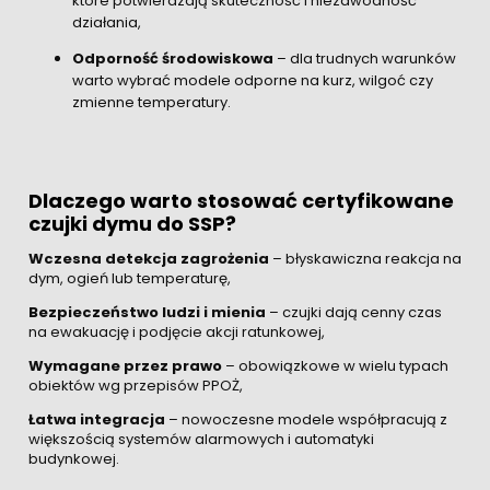
które potwierdzają skuteczność i niezawodność
działania,
Odporność środowiskowa
– dla trudnych warunków
warto wybrać modele odporne na kurz, wilgoć czy
zmienne temperatury.
Dlaczego warto stosować certyfikowane
czujki dymu do SSP?
Wczesna detekcja zagrożenia
– błyskawiczna reakcja na
dym, ogień lub temperaturę,
Bezpieczeństwo ludzi i mienia
– czujki dają cenny czas
na ewakuację i podjęcie akcji ratunkowej,
Wymagane przez prawo
– obowiązkowe w wielu typach
obiektów wg przepisów PPOŻ,
Łatwa integracja
– nowoczesne modele współpracują z
większością systemów alarmowych i automatyki
budynkowej.