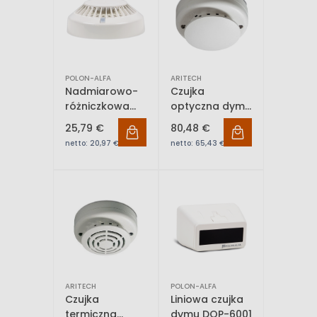
POLON-ALFA
ARITECH
Nadmiarowo-
Czujka
różniczkowa
optyczna dymu
czujka ciepła
ARITECH
25,79 €
80,48 €
TUP-40
DP2061N
netto:
20,97 €
netto:
65,43 €
ARITECH
POLON-ALFA
Czujka
Liniowa czujka
termiczna
dymu DOP-6001