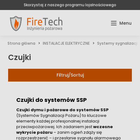
Skorzystaj z naszego programu lojalnościowego
Strona główna
INSTALACJE ELEKTRYCZNE
Systemy sygnalizacji 
Czujki
Filtruj/Sortuj
Czujki do systemów SSP
Czujki dymu i pożarowe do systemów SSP
(Systemów Sygnalizacji Pożaru) to kluczowe
elementy każdej profesjonalnej instalacji
przeciwpożarowej. Ich zadaniem jest
wczesne
wykrycie pożaru
– zanim ogień zdąży się
rozprzestrzenić – i przesłanie sygnału alarmowego