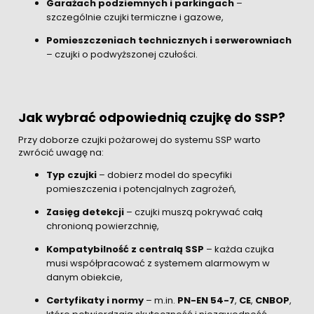
Garażach podziemnych i parkingach
–
szczególnie czujki termiczne i gazowe,
Pomieszczeniach technicznych i serwerowniach
– czujki o podwyższonej czułości.
Jak wybrać odpowiednią czujkę do SSP?
Przy doborze czujki pożarowej do systemu SSP warto
zwrócić uwagę na:
Typ czujki
– dobierz model do specyfiki
pomieszczenia i potencjalnych zagrożeń,
Zasięg detekcji
– czujki muszą pokrywać całą
chronioną powierzchnię,
Kompatybilność z centralą SSP
– każda czujka
musi współpracować z systemem alarmowym w
danym obiekcie,
Certyfikaty i normy
– m.in.
PN-EN 54-7
,
CE
,
CNBOP
,