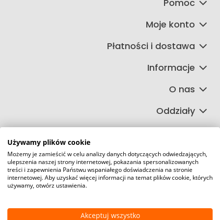
Pomoc
Moje konto
Płatności i dostawa
Informacje
O nas
Oddziały
Używamy plików cookie
Możemy je zamieścić w celu analizy danych dotyczących odwiedzających,
©2026 Wszelkie Prawa Zastrzeżone | FIRETECH Stacjonarny i
ulepszenia naszej strony internetowej, pokazania spersonalizowanych
internetowy sklep przeciwpożarowy
treści i zapewnienia Państwu wspaniałego doświadczenia na stronie
internetowej. Aby uzyskać więcej informacji na temat plików cookie, których
Szablon Master by
Ecommercy
używamy, otwórz ustawienia.
Akceptuj wszystko