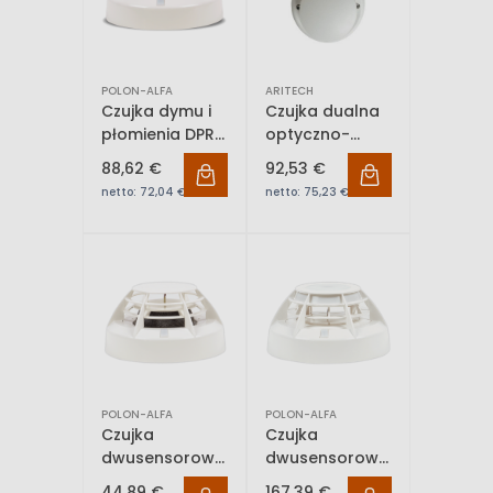
POLON-ALFA
ARITECH
Czujka dymu i
Czujka dualna
płomienia DPR-
optyczno-
4046
termiczna
88,62 €
92,53 €
ARITECH
netto:
72,04 €
netto:
75,23 €
DP2061T
POLON-ALFA
POLON-ALFA
Czujka
Czujka
dwusensorowa
dwusensorowa
(opt. dymu +
(ciepła +
44,89 €
167,39 €