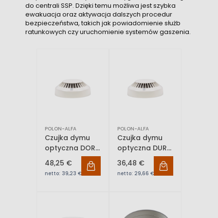
do centrali SSP. Dzięki temu możliwa jest szybka
ewakuacja oraz aktywacja dalszych procedur
bezpieczeństwa, takich jak powiadomienie służb
ratunkowych czy uruchomienie systemów gaszenia.
POLON-ALFA
POLON-ALFA
Czujka dymu
Czujka dymu
optyczna DOR-
optyczna DUR-
40
40
48,25 €
36,48 €
netto:
39,23 €
netto:
29,66 €