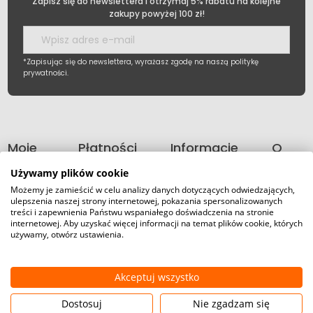
Zapisz się do newslettera i otrzymaj 5% rabatu na kolejne
zakupy powyżej 100 zł!
*Zapisując się do newslettera, wyrażasz zgodę na naszą politykę
prywatności.
Moje
Płatności
Informacje
O
konto
i
nas
Używamy plików cookie
dostawa
Możemy je zamieścić w celu analizy danych dotyczących odwiedzających,
ulepszenia naszej strony internetowej, pokazania spersonalizowanych
treści i zapewnienia Państwu wspaniałego doświadczenia na stronie
internetowej. Aby uzyskać więcej informacji na temat plików cookie, których
używamy, otwórz ustawienia.
©2026 Wszelkie Prawa
Zastrzeżone | FIRETECH
Szablon Master by
Ecommercy
Stacjonarny i internetowy
sklep przeciwpożarowy
Akceptuj wszystko
Pokaż pełną wersję strony
Dostosuj
Nie zgadzam się