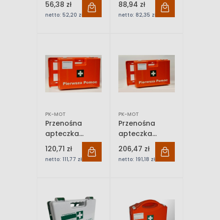
56,38 zł
88,94 zł
(z wieszakiem)
K-10
netto:
52,20 zł
netto:
82,35 zł
PK-MOT
PK-MOT
Przenośna
Przenośna
apteczka
apteczka
zakładowa TYP
zakładowa TYP
120,71 zł
206,47 zł
K-15
K-20
netto:
111,77 zł
netto:
191,18 zł