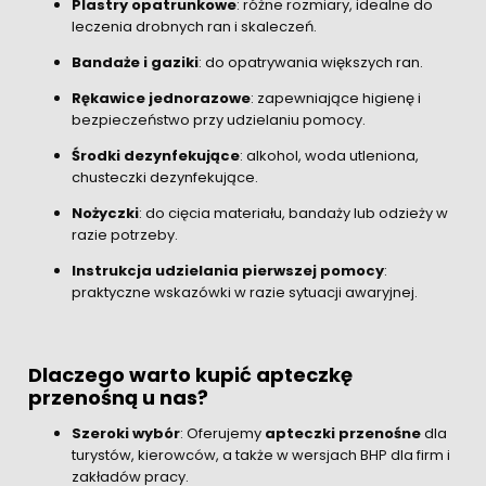
Plastry opatrunkowe
: różne rozmiary, idealne do
leczenia drobnych ran i skaleczeń.
Bandaże i gaziki
: do opatrywania większych ran.
Rękawice jednorazowe
: zapewniające higienę i
bezpieczeństwo przy udzielaniu pomocy.
Środki dezynfekujące
: alkohol, woda utleniona,
chusteczki dezynfekujące.
Nożyczki
: do cięcia materiału, bandaży lub odzieży w
razie potrzeby.
Instrukcja udzielania pierwszej pomocy
:
praktyczne wskazówki w razie sytuacji awaryjnej.
Dlaczego warto kupić apteczkę
przenośną u nas?
Szeroki wybór
: Oferujemy
apteczki przenośne
dla
turystów, kierowców, a także w wersjach BHP dla firm i
zakładów pracy.