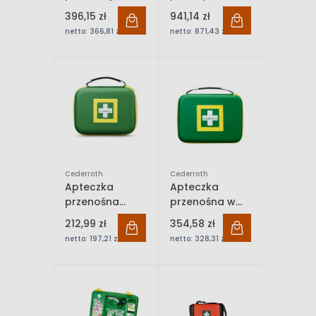
pomocy
pierwszej
396,15 zł
941,14 zł
przenośna
pomocy
netto:
366,81 zł
netto:
871,43 zł
Cederroth First
przenośna
Aid Kit Large
Cederroth First
DIN 13157
Aid Kit - XL
Cederroth
Cederroth
Apteczka
Apteczka
przenośna
przenośna w
Cederroth First
torbie
212,99 zł
354,58 zł
Aid Kit Medium
Cederroth First
netto:
197,21 zł
netto:
328,31 zł
390101
Aid Kit Large
390102