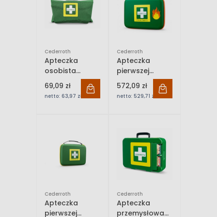
Cederroth
Cederroth
Apteczka
Apteczka
osobista
pierwszej
pierwszej
pomocy na
69,09 zł
572,09 zł
pomocy
oparzenia
netto:
63,97 zł
netto:
529,71 zł
Cederroth First
Cederroth First
Aid Kit Small
Aid Burn Kit
390100
51011013
Cederroth
Cederroth
Apteczka
Apteczka
pierwszej
przemysłowa