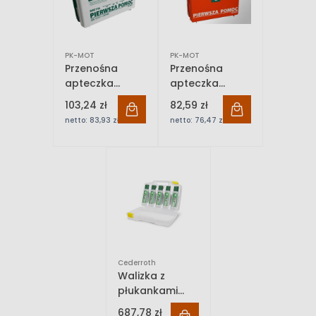
PK-MOT
PK-MOT
Przenośna
Przenośna
apteczka
apteczka
zakładowa TYP
zakładowa TYP
103,24 zł
82,59 zł
K13.2
P-10
netto:
83,93 zł
netto:
76,47 zł
Cederroth
Walizka z
płukankami
Cederroth Eye
687,78 zł