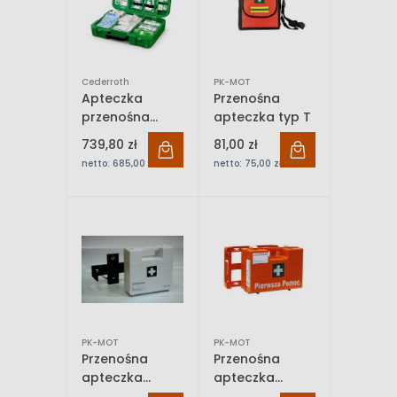
Cederroth
PK-MOT
Apteczka
Przenośna
przenośna
apteczka typ T
walizkowa
739,80 zł
81,00 zł
Cederroth First
netto:
685,00 zł
netto:
75,00 zł
Aid Kit DIN13157
PK-MOT
PK-MOT
Przenośna
Przenośna
apteczka
apteczka
zakładowa BDR
zakładowa TYP