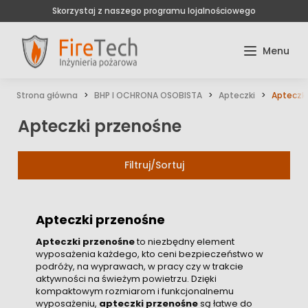
Skorzystaj z naszego programu lojalnościowego
Strona główna
BHP I OCHRONA OSOBISTA
Apteczki
Apteczk
Apteczki przenośne
Filtruj/Sortuj
Apteczki przenośne
Apteczki przenośne
to niezbędny element
wyposażenia każdego, kto ceni bezpieczeństwo w
podróży, na wyprawach, w pracy czy w trakcie
aktywności na świeżym powietrzu. Dzięki
kompaktowym rozmiarom i funkcjonalnemu
wyposażeniu,
apteczki przenośne
są łatwe do