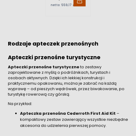
Wash 5x500 ml
netto:
559,17 zł
Rodzaje apteczek przenośnych
Apteczki przenośne turystyczne
Apteczki przenośne turystyczne
to zestawy
zaprojektowane z myślą o podróżnikach, turystach i
osobach aktywnych. Dzięki ich lekkiej konstrukcji i
praktycznemu opakowaniu, można je zabrać na każdą
wyprawę – od pieszych wędrówek, przez biwakowanie, po
turystykę rowerową czy górską.
Na przykład:
Apteczka przenośna Cederroth First Aid Kit
–
kompaktowy zestaw zawierający wszystkie niezbędne
akcesoria do udzielenia pierwszej pomocy.