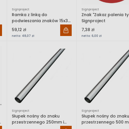
Signproject
Signproject
Ramka z linką do
Znak "Zakaz palenia tyt
podwieszania znaków 15x30
Signproject
cm Signproject
59,12 zł
7,38 zł
netto:
48,07 zł
netto:
6,00 zł
Signproject
Signproject
Słupek nośny do znaku
Słupek nośny do znak
przestrzennego 250mm i
przestrzennego 500 m
350 mm (dł. 2m) Signproject
2m) Signproject