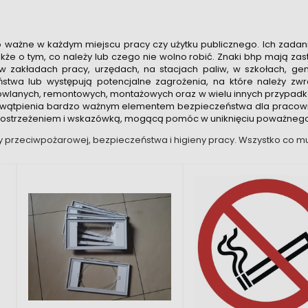
ważne w każdym miejscu pracy czy użytku publicznego. Ich zadanie
kże o tym, co należy lub czego nie wolno robić. Znaki bhp mają zas
zakładach pracy, urzędach, na stacjach paliw, w szkołach, ge
stwa lub występują potencjalne zagrożenia, na które należy zw
lanych, remontowych, montażowych oraz w wielu innych przypadk
ez wątpienia bardzo ważnym elementem bezpieczeństwa dla pracownikó
 ostrzeżeniem i wskazówką, mogącą pomóc w uniknięciu poważnego
y przeciwpożarowej, bezpieczeństwa i higieny pracy. Wszystko co mu