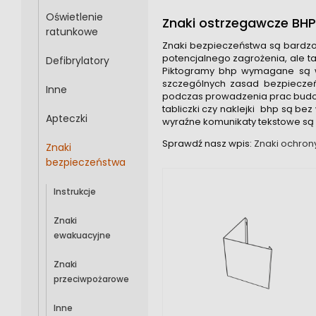
Oświetlenie
Znaki ostrzegawcze BHP
ratunkowe
Znaki bezpieczeństwa są bardzo 
potencjalnego zagrożenia, ale ta
Defibrylatory
Piktogramy bhp wymagane są w 
szczególnych zasad bezpieczeń
Inne
podczas prowadzenia prac budow
tabliczki czy naklejki bhp są b
Apteczki
wyraźne komunikaty tekstowe są
Sprawdź nasz wpis:
Znaki ochron
Znaki
bezpieczeństwa
Instrukcje
Znaki
ewakuacyjne
Znaki
przeciwpożarowe
Inne