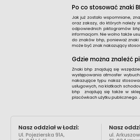
Po co stosować znaki B
Jak już zostało wspomniane, zn
oraz zakazy, do których należy 
odpowiednich piktogramów bhp,
informacjom. Nie wolno także us
do znaków bhp, ponieważ znaki 
może być znak nakazujący stosow
Gdzie można znaleźć p
Znaki bhp znajdują się wszędzie
występowania atmosfer wybucho
nakazujące typu nakaz stosowa
usługowych, na klatkach schodo
bhp znajdują się także w sklep
placówkach użytku publicznego. 
Nasz oddział w Łodzi:
Nasz oddzi
Ul. Pojezierska 91A,
ul. Arkuszo