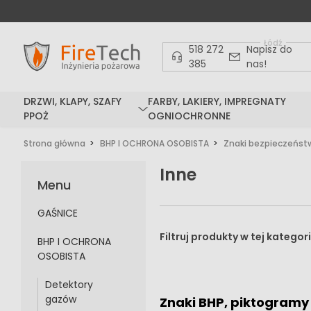
Łódź
518 272
Napisz do
385
nas!
DRZWI, KLAPY, SZAFY
FARBY, LAKIERY, IMPREGNATY
PPOŻ
OGNIOCHRONNE
Strona główna
BHP I OCHRONA OSOBISTA
Znaki bezpieczeńst
Inne
Menu
GAŚNICE
BHP I OCHRONA
OSOBISTA
Detektory
gazów
Znaki BHP, piktogramy 