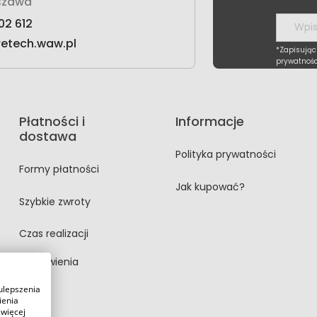
szawa
02 612
retech.waw.pl
*Zapisując
prywatnośc
Płatności i
Informacje
dostawa
Polityka prywatności
Formy płatności
Jak kupować?
Szybkie zwroty
Czas realizacji
zamówienia
ulepszenia
ienia
 więcej