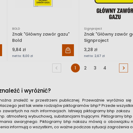
BOLD
Signproject
Znak "Główny zawór gazu"
Znak "Główny zawór g
Bold
Signproject
9,84 zł
3,28 zł
netto:
8,00 zł
netto:
2,67 zł
1
2
3
4
naleźć i wyróżnić?
ożna znaleźć w przestrzeni publicznej. Przeważnie wyróżnia si
Dlaczego jest tak wiele rodzajów piktogramów bhp? Przede wszystkim p
do zawartych na nich informacjach. Istnieją piktogramy bhp zakazu
np. atmosferą wybuchową, substancjami trującymi. Piktogramy bhp 
zymania awaryjnego. Piktogramy bhp nakazu mówią o obowiązku n
enia informują o wszystkim, co ważne podczas sytuacji zagrożenia