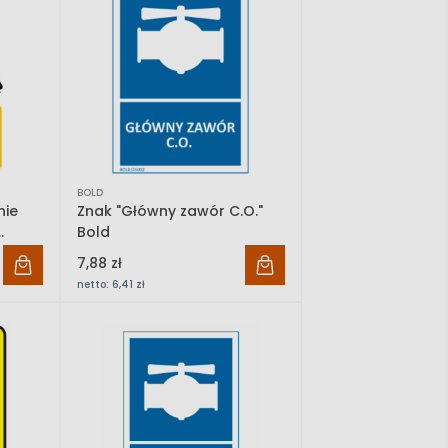
BOLD
nie
Znak "Główny zawór C.O."
Bold
7,88 zł
netto:
6,41 zł