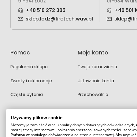
91-341 Łódź
01-934 War
+48 518 272 385
+48 501 1
sklep.lodz@firetech.waw.pl
sklep@fi
Pomoc
Moje konto
Regulamin sklepu
Twoje zamówienia
Zwroty i reklamacje
Ustawienia konta
Częste pytania
Przechowalnia
Używamy plików cookie
Możemy je zamieścić w celu analizy danych dotyczących odwiedzających, 
naszej strony internetowej, pokazania spersonalizowanych treści i zapewn
Państwu wspaniałego doświadczenia na stronie internetowej. Aby uzyskać