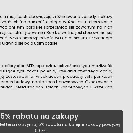
wielu miejscach obowiązują zróżnicowane zasady, nakazy
i znać ich “na pamięć”, dlatego ważne jest umieszczanie
ać ani tym bardziej sprzeciwiać się zawartym na nich
jsca ich usytuowania. Bardzo ważne jest stosowanie się
zować ryzyko niebezpieczeństwa do minimum. Przykładem
ujawnia się po długim czasie.
 defibrylator AED, apteczka; ostrzeżenie typu możliwość
ujące typu zakaz palenia, używania otwartego ognia;
ą zastosowanie: w zakładach produkcyjnych, punktach
terenach budowy, na stacjach benzynowych. Oznakowanie
telach, restauracjach salach koncertowych i wszelkich
5% rabatu na zakupy
lettera i otrzymaj 5% rabatu na kolejne zakupy powyżej
100 zł!