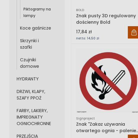
Piktogramy na
BOLD
Znak pusty 3D regulowany
lampy
dościenny Bold
Koce gaśnicze
17,84 zł
netto:
14,50 zł
Skrzynki i
szafki
Czujniki
domowe
HYDRANTY
DRZWI, KLAPY,
SZAFY PPOŻ
FARBY, LAKIERY,
IMPREGNATY
Signproject
OGNIOCHRONNE
Znak "Zakaz używania
otwartego ognia - palenie
PRZEJŚCIA
tytoniu zabronione"