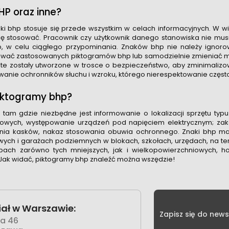
HP oraz inne?
aki bhp stosuje się przede wszystkim w celach informacyjnych. W 
się stosować. Pracownik czy użytkownik danego stanowiska nie mus
 w celu ciągłego przypominania. Znaków bhp nie należy ignorow
uwać zastosowanych piktogramów bhp lub samodzielnie zmieniać mie
te zostały utworzone w trosce o bezpieczeństwo, aby zminimali
anie ochronników słuchu i wzroku, którego nierespektowanie często 
iktogramy bhp?
 tam gdzie niezbędne jest informowanie o lokalizacji sprzętu typu:
wych, występowanie urządzeń pod napięciem elektrycznym; zakaz
nia kasków, nakaz stosowania obuwia ochronnego. Znaki bhp maj
wych i garażach podziemnych w blokach, szkołach, urzędach, na 
ach zarówno tych mniejszych, jak i wielkopowierzchniowych, ho
Jak widać, piktogramy bhp znaleźć można wszędzie!
ał w Warszawie:
Zapisz się do news
wa 46