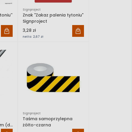
Signproject
oniu''
Znak "Zakaz palenia tytoniu"
Signproject
3,28 zł
netto:
2,67 zł
Signproject
u
Taśma samoprzylepna
m (dł.
żółto-czarna