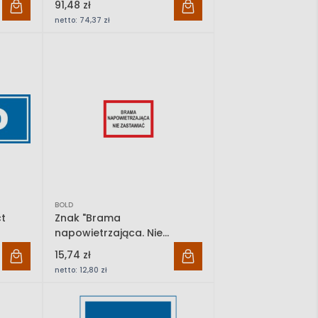
91,48 zł
netto:
74,37 zł
BOLD
ct
Znak "Brama
napowietrzająca. Nie
zastawiać" Bold
15,74 zł
netto:
12,80 zł