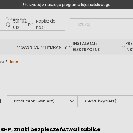
Skorzystaj z naszego programu lojalnościowego
Warszawa
501 102
Napisz do
612
nas!
INSTALACJE
PRZ
GAŚNICE
HYDRANTY
ELEKTRYCZNE
INS
wa
Inne
Producent: (wybierz)
Cena: (wybierz)
BHP, znaki bezpieczeństwa i tablice