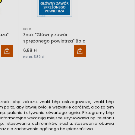
BOLD
azu"
Znak "Główny zawór
sprężonego powietrza" Bold
6,88 zł
netto:
5,59 zł
ę znaki bhp zakazu, znaki bhp ostrzegawcze, znaki bhp
o to, aby łatwiej było je wszystkie odróżnić, a co za tym
 np. palenia i używania otwartego ognia. Piktogramy bhp
informacyjne wskazują miejsce usytuowania np. telefonu
p. stosowania ochronników słuchu, stosowania obuwia
 oraz dla zachowania ogólnego bezpieczeństwa.