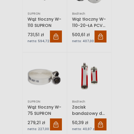
SUPRON
Bodtech
Wąż tłoczny W-
Wąż tłoczny W-
110 SUPRON
110-20-ŁA PCV
Bodtech
731,51 zł
500,61 zł
netto:
594,72 zł
netto:
407,00 zł
SUPRON
Bodtech
Wąż tłoczny W-
Zacisk
75 SUPRON
bandażowy do
węża
279,21 zł
50,39 zł
strażackiego
netto:
227,00 zł
netto:
40,97 zł
52/75mm