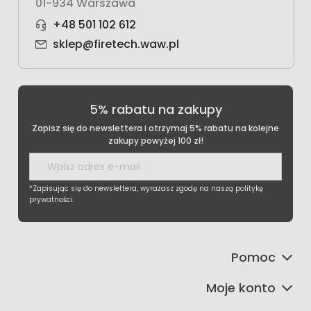
01-934 Warszawa
+48 501 102 612
sklep@firetech.waw.pl
5% rabatu na zakupy
Zapisz się do newslettera i otrzymaj 5% rabatu na kolejne
zakupy powyżej 100 zł!
*Zapisując się do newslettera, wyrażasz zgodę na naszą politykę
prywatności.
Pomoc
Moje konto