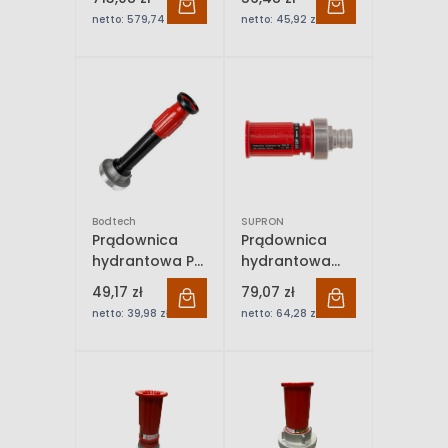
75/52-75-52
regulowana 52
netto:
579,74 zł
netto:
45,92 zł
z nasadą 25
Bodtech
Bodtech
SUPRON
Prądownica
Prądownica
hydrantowa PP
hydrantowa
długa
PWh-33
49,17 zł
79,07 zł
regulowana 52
netto:
39,98 zł
netto:
64,28 zł
z nasadą 52
Bodtech