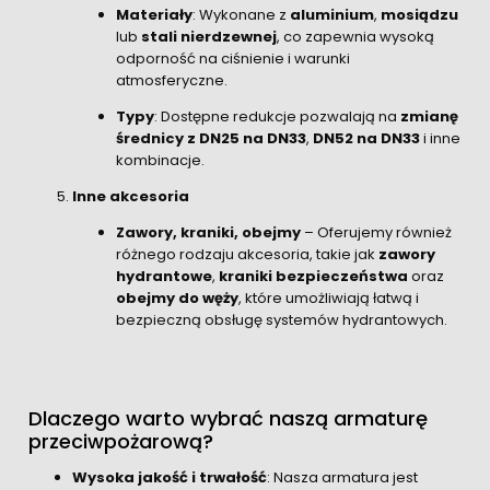
Materiały
: Wykonane z
aluminium
,
mosiądzu
lub
stali nierdzewnej
, co zapewnia wysoką
odporność na ciśnienie i warunki
atmosferyczne.
Typy
: Dostępne redukcje pozwalają na
zmianę
średnicy z DN25 na DN33
,
DN52 na DN33
i inne
kombinacje.
Inne akcesoria
Zawory, kraniki, obejmy
– Oferujemy również
różnego rodzaju akcesoria, takie jak
zawory
hydrantowe
,
kraniki bezpieczeństwa
oraz
obejmy do węży
, które umożliwiają łatwą i
bezpieczną obsługę systemów hydrantowych.
Dlaczego warto wybrać naszą armaturę
przeciwpożarową?
Wysoka jakość i trwałość
: Nasza armatura jest