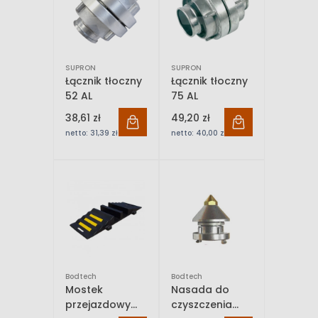
SUPRON
SUPRON
Łącznik tłoczny
Łącznik tłoczny
52 AL
75 AL
38,61 zł
49,20 zł
netto:
31,39 zł
netto:
40,00 zł
Bodtech
Bodtech
Mostek
Nasada do
przejazdowy
czyszczenia