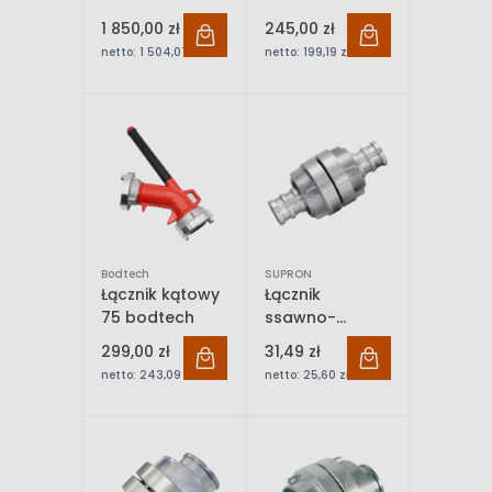
1 850,00 zł
245,00 zł
netto:
1 504,07 zł
netto:
199,19 zł
Bodtech
SUPRON
Łącznik kątowy
Łącznik
75 bodtech
ssawno-
tłoczny fi25
299,00 zł
31,49 zł
netto:
243,09 zł
netto:
25,60 zł