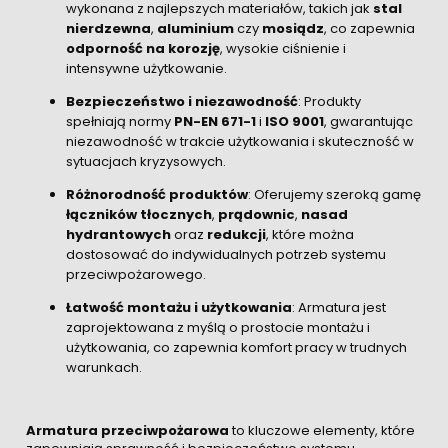
wykonana z najlepszych materiałów, takich jak
stal
nierdzewna
,
aluminium
czy
mosiądz
, co zapewnia
odporność na korozję
, wysokie ciśnienie i
intensywne użytkowanie.
Bezpieczeństwo i niezawodność
: Produkty
spełniają normy
PN-EN 671-1
i
ISO 9001
, gwarantując
niezawodność w trakcie użytkowania i skuteczność w
sytuacjach kryzysowych.
Różnorodność produktów
: Oferujemy szeroką gamę
łączników tłocznych
,
prądownic
,
nasad
hydrantowych
oraz
redukcji
, które można
dostosować do indywidualnych potrzeb systemu
przeciwpożarowego.
Łatwość montażu i użytkowania
: Armatura jest
zaprojektowana z myślą o prostocie montażu i
użytkowania, co zapewnia komfort pracy w trudnych
warunkach.
Armatura przeciwpożarowa
to kluczowe elementy, które