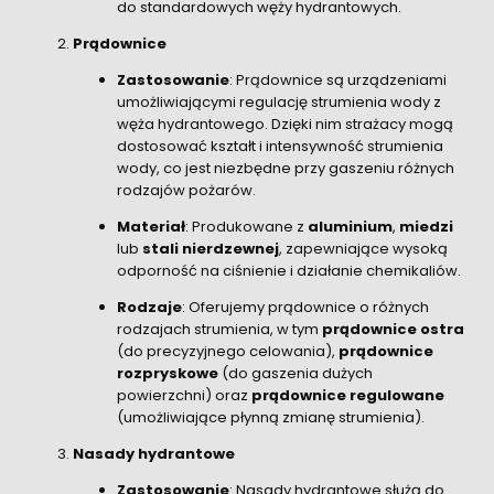
do standardowych węży hydrantowych.
Prądownice
Zastosowanie
: Prądownice są urządzeniami
umożliwiającymi regulację strumienia wody z
węża hydrantowego. Dzięki nim strażacy mogą
dostosować kształt i intensywność strumienia
wody, co jest niezbędne przy gaszeniu różnych
rodzajów pożarów.
Materiał
: Produkowane z
aluminium
,
miedzi
lub
stali nierdzewnej
, zapewniające wysoką
odporność na ciśnienie i działanie chemikaliów.
Rodzaje
: Oferujemy prądownice o różnych
rodzajach strumienia, w tym
prądownice ostra
(do precyzyjnego celowania),
prądownice
rozpryskowe
(do gaszenia dużych
powierzchni) oraz
prądownice regulowane
(umożliwiające płynną zmianę strumienia).
Nasady hydrantowe
Zastosowanie
: Nasady hydrantowe służą do