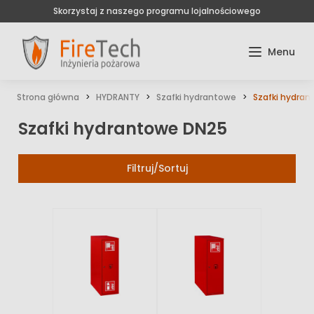
Skorzystaj z naszego programu lojalnościowego
Strona główna
HYDRANTY
Szafki hydrantowe
Szafki hydra
Szafki hydrantowe DN25
Filtruj/Sortuj