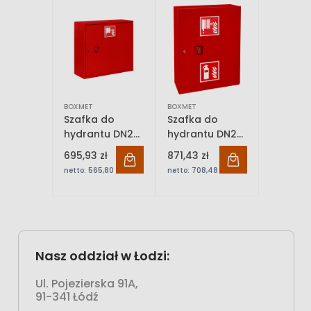
BOXMET
BOXMET
Szafka do
Szafka do
hydrantu DN25,
hydrantu DN25,
zawieszana
zawieszana,
695,93 zł
871,43 zł
kombi pionowa
netto:
565,80 zł
netto:
708,48 zł
Nasz oddział w Łodzi:
Ul. Pojezierska 91A,
91-341 Łódź