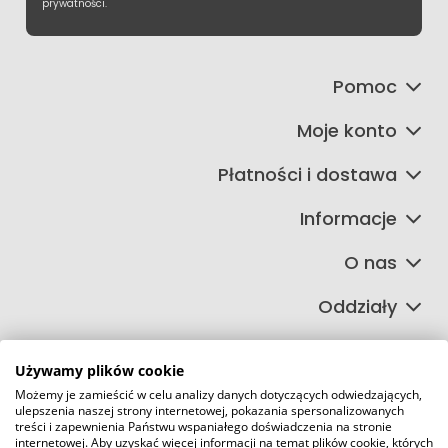
prywatności.
Pomoc
Moje konto
Płatności i dostawa
Informacje
O nas
Oddziały
Używamy plików cookie
Możemy je zamieścić w celu analizy danych dotyczących odwiedzających,
©2026 Wszelkie Prawa Zastrzeżone | FIRETECH Stacjonarny i
ulepszenia naszej strony internetowej, pokazania spersonalizowanych
internetowy sklep przeciwpożarowy
treści i zapewnienia Państwu wspaniałego doświadczenia na stronie
internetowej. Aby uzyskać więcej informacji na temat plików cookie, których