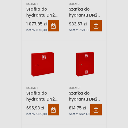
BOXMET
BOXMET
Szafka do
Szafka do
hydrantu DN25
hydrantu DN25
Bocznego,
BOCZNY,
1 077,85 zł
933,57 zł
zawieszana ,
zawieszana
netto:
876,30 zł
netto:
759,00 zł
kombi pionowa
BOXMET
BOXMET
Szafka do
Szafka do
hydrantu DN25
hydrantu DN25
smukła
smukła,
695,93 zł
814,75 zł
zawieszana
zawieszana,
netto:
565,80 zł
netto:
662,40 zł
kombi pionowa