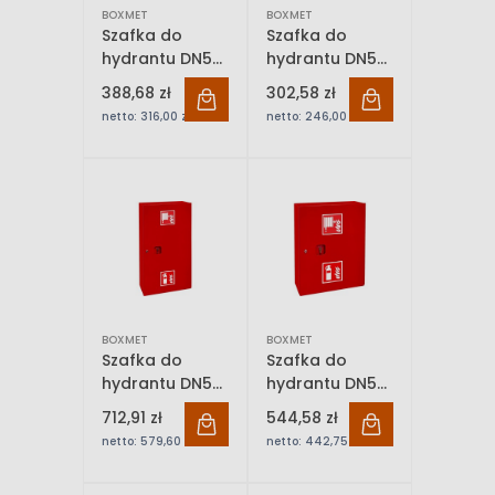
BOXMET
BOXMET
Szafka do
Szafka do
hydrantu DN52
hydrantu DN52
ECO głęboka,
ECO,
388,68 zł
302,58 zł
zawieszana
zawieszana
netto:
316,00 zł
netto:
246,00 zł
BOXMET
BOXMET
Szafka do
Szafka do
hydrantu DN52
hydrantu DN52
ECO,
ECO,
712,91 zł
544,58 zł
zawieszana, na
zawieszany,
netto:
579,60 zł
netto:
442,75 zł
dwa odcinki
kombi
węża