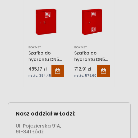
BOXMET
BOXMET
Szafka do
Szafka do
hydrantu DN52,
hydrantu DN52,
zawieszana
zawieszana,
485,17 zł
712,91 zł
kombi pionowa
netto:
394,45 zł
netto:
579,60 zł
Nasz oddział w Łodzi:
Ul. Pojezierska 91A,
91-341 Łódź