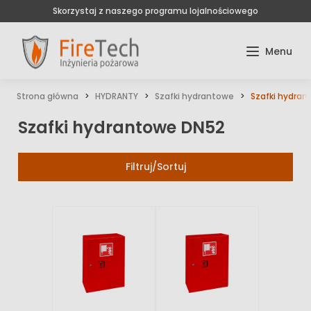
Skorzystaj z naszego programu lojalnościowego
Strona główna
HYDRANTY
Szafki hydrantowe
Szafki hydra
Szafki hydrantowe DN52
Filtruj/Sortuj