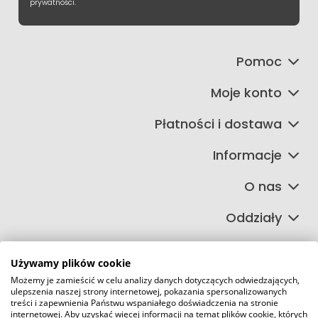
prywatności.
Pomoc
Moje konto
Płatności i dostawa
Informacje
O nas
Oddziały
Używamy plików cookie
Możemy je zamieścić w celu analizy danych dotyczących odwiedzających,
©2026 Wszelkie Prawa Zastrzeżone | FIRETECH Stacjonarny i
ulepszenia naszej strony internetowej, pokazania spersonalizowanych
internetowy sklep przeciwpożarowy
treści i zapewnienia Państwu wspaniałego doświadczenia na stronie
internetowej. Aby uzyskać więcej informacji na temat plików cookie, których