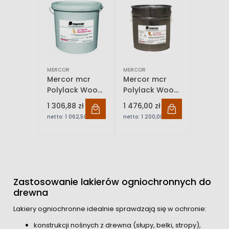
MERCOR
MERCOR
Mercor mcr
Mercor mcr
Polylack Wood
Polylack Wood
Bianco Aqua
Transparent
1 306,88 zł
1 476,00 zł
20kg
20kg
netto:
1 062,50 zł
netto:
1 200,00 zł
Zastosowanie lakierów ogniochronnych do
drewna
Lakiery ogniochronne idealnie sprawdzają się w ochronie:
konstrukcji nośnych z drewna (słupy, belki, stropy),