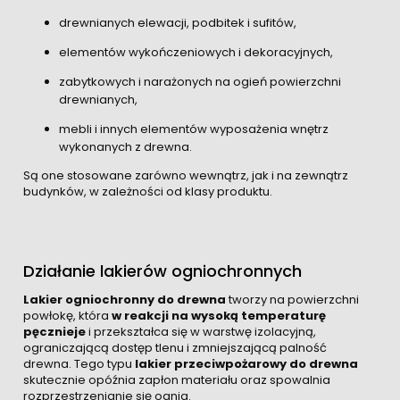
drewnianych elewacji, podbitek i sufitów,
elementów wykończeniowych i dekoracyjnych,
zabytkowych i narażonych na ogień powierzchni
drewnianych,
mebli i innych elementów wyposażenia wnętrz
wykonanych z drewna.
Są one stosowane zarówno wewnątrz, jak i na zewnątrz
budynków, w zależności od klasy produktu.
Działanie lakierów ogniochronnych
Lakier ogniochronny do drewna
tworzy na powierzchni
powłokę, która
w reakcji na wysoką temperaturę
pęcznieje
i przekształca się w warstwę izolacyjną,
ograniczającą dostęp tlenu i zmniejszającą palność
drewna. Tego typu
lakier przeciwpożarowy do drewna
skutecznie opóźnia zapłon materiału oraz spowalnia
rozprzestrzenianie się ognia.