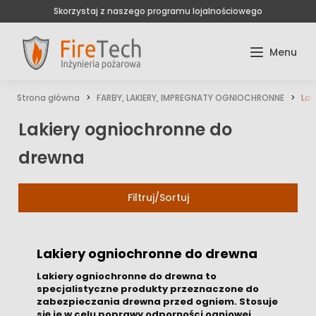
Skorzystaj z naszego programu lojalnościowego
Strona główna
FARBY, LAKIERY, IMPREGNATY OGNIOCHRONNE
Lak
Lakiery ogniochronne do
drewna
Filtruj/Sortuj
Lakiery ogniochronne do drewna
Lakiery ogniochronne do drewna to
specjalistyczne produkty przeznaczone do
zabezpieczania drewna przed ogniem. Stosuje
się je w celu poprawy odporności ogniowej