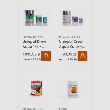
10L
2,5 L
PH ADW Sp. z o.o.
PH ADW Sp. z o.o.
Uniepal Drew
Uniepal Drew
Aqua 1-K -
Aqua Kolor -
Lakier
Lakier
1 935,59 zł
1 193,35 zł
ogniochronny |
ogniochronny |
netto:
1 573,65 zł
netto:
970,20 zł
2,5 L / 10 L
wiele kolorów i
pojemności
PH ADW Sp. z o.o.
FOBOS