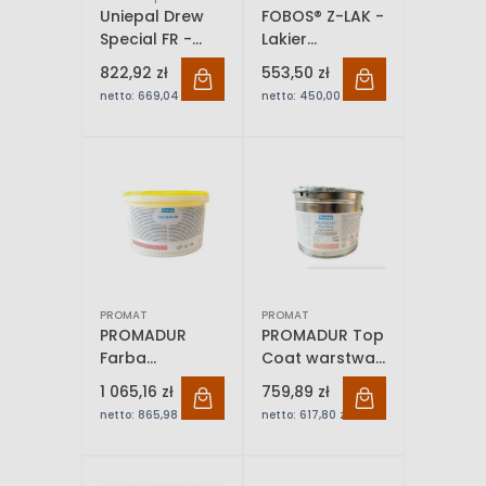
Uniepal Drew
FOBOS® Z-LAK -
Special FR -
Lakier
Lakier
ogniochronny
822,92 zł
553,50 zł
ogniochronny |
(5 L)
netto:
669,04 zł
netto:
450,00 zł
5 L / 12 L
PROMAT
PROMAT
PROMADUR
PROMADUR Top
Farba
Coat warstwa
ogniochronna
nawierzchniowa
1 065,16 zł
759,89 zł
netto:
865,98 zł
netto:
617,80 zł