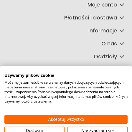
Moje konto
Płatności i dostawa
Informacje
O nas
Oddziały
Używamy plików cookie
Możemy je zamieścić w celu analizy danych dotyczących odwiedzających,
©2026 Wszelkie Prawa Zastrzeżone | FIRETECH Stacjonarny i
ulepszenia naszej strony internetowej, pokazania spersonalizowanych
internetowy sklep przeciwpożarowy
treści i zapewnienia Państwu wspaniałego doświadczenia na stronie
internetowej. Aby uzyskać więcej informacji na temat plików cookie, których
Szablon Master by
Ecommercy
używamy, otwórz ustawienia.
Akceptuj wszystko
Pokaż pełną wersję strony
Dostosuj
Nie zgadzam się