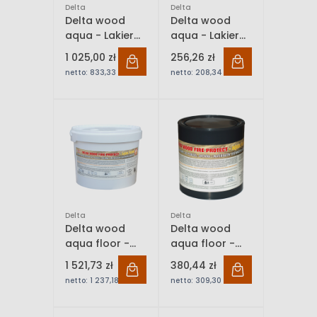
Delta
Delta
Delta wood
Delta wood
aqua - Lakier
aqua - Lakier
ogniochronny
ogniochronny
1 025,00 zł
256,26 zł
do drewna 10L
do drewna 2,5 L
netto:
833,33 zł
netto:
208,34 zł
Delta
Delta
Delta wood
Delta wood
aqua floor -
aqua floor -
Lakier
Lakier
1 521,73 zł
380,44 zł
ogniochronny
ogniochronny
netto:
1 237,18 zł
netto:
309,30 zł
do podłóg
do podłóg
drewnianych
drewnianych