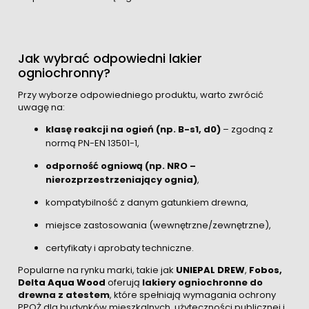
Jak wybrać odpowiedni lakier
ogniochronny?
Przy wyborze odpowiedniego produktu, warto zwrócić
uwagę na:
klasę reakcji na ogień (np. B-s1, d0)
– zgodną z
normą PN-EN 13501-1,
odporność ogniową (np. NRO –
nierozprzestrzeniający ognia)
,
kompatybilność z danym gatunkiem drewna,
miejsce zastosowania (wewnętrzne/zewnętrzne),
certyfikaty i aprobaty techniczne.
Popularne na rynku marki, takie jak
UNIEPAL DREW
,
Fobos
,
Delta Aqua Wood
oferują
lakiery ogniochronne do
drewna z atestem
, które spełniają wymagania ochrony
PPOŻ dla budynków mieszkalnych, użyteczności publicznej i