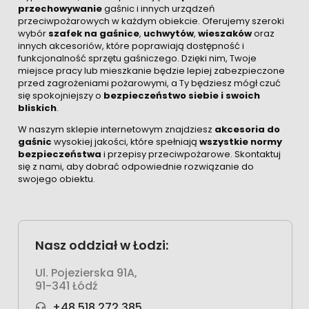
przechowywanie
gaśnic i innych urządzeń
przeciwpożarowych w każdym obiekcie. Oferujemy szeroki
wybór
szafek na gaśnice
,
uchwytów
,
wieszaków
oraz
innych akcesoriów, które poprawiają dostępność i
funkcjonalność sprzętu gaśniczego. Dzięki nim, Twoje
miejsce pracy lub mieszkanie będzie lepiej zabezpieczone
przed zagrożeniami pożarowymi, a Ty będziesz mógł czuć
się spokojniejszy o
bezpieczeństwo siebie i swoich
bliskich
.
W naszym sklepie internetowym znajdziesz
akcesoria do
gaśnic
wysokiej jakości, które spełniają
wszystkie normy
bezpieczeństwa
i przepisy przeciwpożarowe. Skontaktuj
się z nami, aby dobrać odpowiednie rozwiązanie do
swojego obiektu.
Nasz oddział w Łodzi:
Ul. Pojezierska 91A,
91-341 Łódź
+48 518 272 385