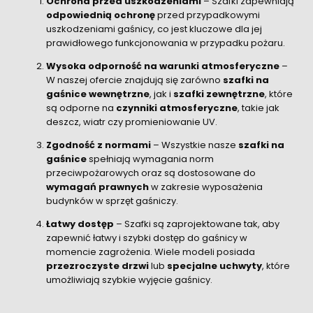
Ochrona przed uszkodzeniami
– Szafki zapewniają
odpowiednią ochronę
przed przypadkowymi
uszkodzeniami gaśnicy, co jest kluczowe dla jej
prawidłowego funkcjonowania w przypadku pożaru.
Wysoka odporność na warunki atmosferyczne
–
W naszej ofercie znajdują się zarówno
szafki na
gaśnice wewnętrzne
, jak i
szafki zewnętrzne
, które
są odporne na
czynniki atmosferyczne
, takie jak
deszcz, wiatr czy promieniowanie UV.
Zgodność z normami
– Wszystkie nasze
szafki na
gaśnice
spełniają wymagania norm
przeciwpożarowych oraz są dostosowane do
wymagań prawnych
w zakresie wyposażenia
budynków w sprzęt gaśniczy.
Łatwy dostęp
– Szafki są zaprojektowane tak, aby
zapewnić łatwy i szybki dostęp do gaśnicy w
momencie zagrożenia. Wiele modeli posiada
przezroczyste drzwi
lub
specjalne uchwyty
, które
umożliwiają szybkie wyjęcie gaśnicy.