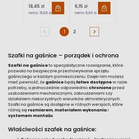
GWG-2x
GP-6x
18,45 zł
6,15 zł
ABF/MP
netto:
15,00 zł
netto:
5,00 zł
Ogniochron
1
2
Szafki na gaśnice – porządek i ochrona
Szafki na gaśnice
to specjalistyczne rozwiązanie, które
pozwala na bezpieczne przechowywanie sprzętu
gaśniczego w każdym pomieszczeniu. Dzięki nim możesz
mieć pewność, że
gaśnice
będą
łatwo dostępne
w razie
potrzeby, a jednocześnie odpowiednio
chronione
przed
uszkodzeniami mechanicznymi, zabrudzeniami czy
działaniem niekorzystnych warunków atmosferycznych.
Szafki na gaśnice są dostępne w różnych wersjach, które
różnią się
rozmiarem
,
materiałem wykonania
i
systemem montażu
.
Właściwości szafek na gaśnice: