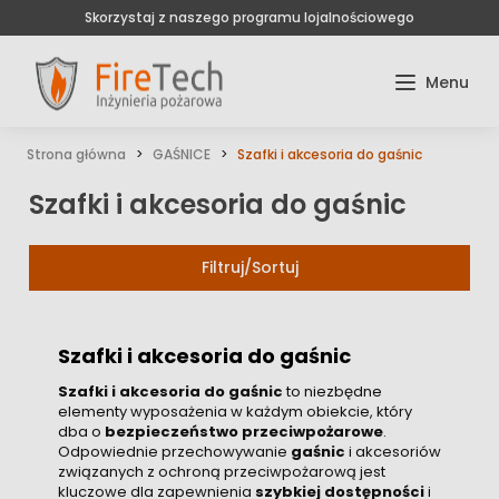
Skorzystaj z naszego programu lojalnościowego
Strona główna
GAŚNICE
Szafki i akcesoria do gaśnic
Szafki i akcesoria do gaśnic
Filtruj/Sortuj
Szafki i akcesoria do gaśnic
Szafki i akcesoria do gaśnic
to niezbędne
elementy wyposażenia w każdym obiekcie, który
dba o
bezpieczeństwo przeciwpożarowe
.
Odpowiednie przechowywanie
gaśnic
i akcesoriów
związanych z ochroną przeciwpożarową jest
kluczowe dla zapewnienia
szybkiej dostępności
i