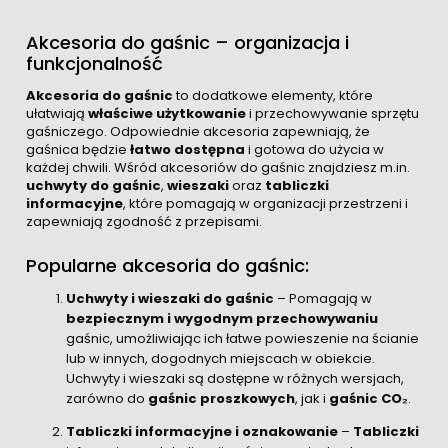
Akcesoria do gaśnic – organizacja i
funkcjonalność
Akcesoria do gaśnic
to dodatkowe elementy, które
ułatwiają
właściwe użytkowanie
i przechowywanie sprzętu
gaśniczego. Odpowiednie akcesoria zapewniają, że
gaśnica będzie
łatwo dostępna
i gotowa do użycia w
każdej chwili. Wśród akcesoriów do gaśnic znajdziesz m.in.
uchwyty do gaśnic
,
wieszaki
oraz
tabliczki
informacyjne
, które pomagają w organizacji przestrzeni i
zapewniają zgodność z przepisami.
Popularne akcesoria do gaśnic:
Uchwyty i wieszaki do gaśnic
– Pomagają w
bezpiecznym i wygodnym przechowywaniu
gaśnic, umożliwiając ich łatwe powieszenie na ścianie
lub w innych, dogodnych miejscach w obiekcie.
Uchwyty i wieszaki są dostępne w różnych wersjach,
zarówno do
gaśnic proszkowych
, jak i
gaśnic CO₂
.
Tabliczki informacyjne i oznakowanie
–
Tabliczki