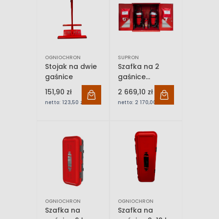
OGNIOCHRON
SUPRON
Stojak na dwie
Szafka na 2
gaśnice
gaśnice
przewoźne
151,90 zł
2 669,10 zł
25kg SUPRON
netto:
123,50 zł
netto:
2 170,00 zł
OGNIOCHRON
OGNIOCHRON
Szafka na
Szafka na