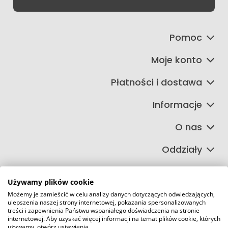
Pomoc
Moje konto
Płatności i dostawa
Informacje
O nas
Oddziały
Używamy plików cookie
Możemy je zamieścić w celu analizy danych dotyczących odwiedzających,
©2026 Wszelkie Prawa Zastrzeżone | FIRETECH Stacjonarny i
ulepszenia naszej strony internetowej, pokazania spersonalizowanych
internetowy sklep przeciwpożarowy
treści i zapewnienia Państwu wspaniałego doświadczenia na stronie
internetowej. Aby uzyskać więcej informacji na temat plików cookie, których
Szablon Master by
Ecommercy
używamy, otwórz ustawienia.