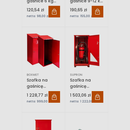
gaśnice 6 kg
gaśnice 9-12 kg
Bawer
GS-5 Bawer
120,54 zł
190,65 zł
netto:
98,00 zł
netto:
155,00 zł
BOXMET
SUPRON
Szafka na
Szafka na
gaśnicę
gaśnicę
przewoźną AP-
przewoźną AP-
1 228,77 zł
1 503,06 zł
25 Boxmet
25 SUPRON
netto:
999,00 zł
netto:
1 222,00 zł