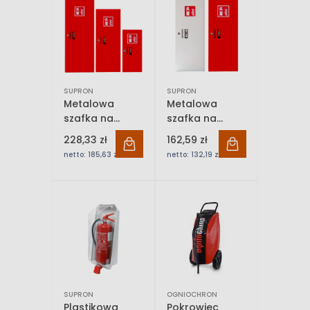
SUPRON
SUPRON
Metalowa
Metalowa
szafka na
szafka na
gaśnicę 12 kg
gaśnicę 4 kg
228,33 zł
162,59 zł
lub 6 kg
netto:
185,63 zł
netto:
132,19 zł
SUPRON
OGNIOCHRON
Plastikowa
Pokrowiec