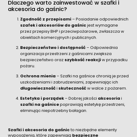
Dlaczego warto zainwestować w szafki i
akcesoria do gaśnic?
Zgodność z przepisami
– Posiadanie odpowiednich
szafek i akcesoriów do gaśnic
jest wymagane
przez przepisy BHP i przeciwpożarowe, zwłaszcza w
obiektach komercyjnych i publicznych.
Bezpieczeństwo i dostępność
– Odpowiednia
organizacja przestrzeni z gaśnicami zwiększa
bezpieczeństwo oraz
szybkość reakcji
w przypadku
pożaru.
Ochrona mienia
– Szafki na gaśnice chronią je przed
uszkodzeniami i zabrudzeniami, zapewniając ich
długowieczność
i
skuteczność
w walce z pożarem.
Estetyka i porządek
– Dobrej jakości
akcesoria
i
szafki na gaśnice
poprawiają estetykę przestrzeni,
eliminując niepotrzebny bałagan.
Szafki i akcesoria do gaśnic
to niezbędne elementy
wyposażenia, które zapewniają
bezpieczne