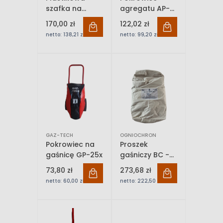
szafka na
agregatu AP-
gaśnicę 6 kg
50
170,00 zł
122,02 zł
Kristall
netto:
138,21 zł
netto:
99,20 zł
GAZ-TECH
OGNIOCHRON
Pokrowiec na
Proszek
gaśnicę GP-25x
gaśniczy BC -
Furex BCE 20
73,80 zł
273,68 zł
op. 25 kg
netto:
60,00 zł
netto:
222,50 zł