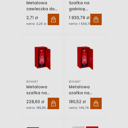
Metalowa
Szafka na
zawleczka do
gaśnicę
gaśnic GP-
przewoźną AP-
2,71 zł
1 930,79 zł
4/GP-6
50 Boxmet
netto:
2,20 zł
netto:
1 569,75 zł
BOXMET
BOXMET
Metalowa
Metalowa
szafka na
szafka na
gaśnice GP-
gaśnice GP-
228,60 zł
180,52 zł
1/GP-2
4/GP-6
netto:
185,85 zł
netto:
146,76 zł