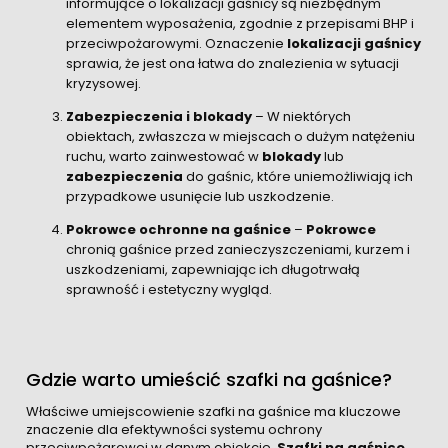
informujące o lokalizacji gaśnicy są niezbędnym
elementem wyposażenia, zgodnie z przepisami BHP i
przeciwpożarowymi. Oznaczenie
lokalizacji gaśnicy
sprawia, że jest ona łatwa do znalezienia w sytuacji
kryzysowej.
Zabezpieczenia i blokady
– W niektórych
obiektach, zwłaszcza w miejscach o dużym natężeniu
ruchu, warto zainwestować w
blokady
lub
zabezpieczenia
do gaśnic, które uniemożliwiają ich
przypadkowe usunięcie lub uszkodzenie.
Pokrowce ochronne na gaśnice
–
Pokrowce
chronią gaśnice przed zanieczyszczeniami, kurzem i
uszkodzeniami, zapewniając ich długotrwałą
sprawność i estetyczny wygląd.
Gdzie warto umieścić szafki na gaśnice?
Właściwe umiejscowienie szafki na gaśnice ma kluczowe
znaczenie dla efektywności systemu ochrony
przeciwpożarowej w danym obiekcie.
Szafki na gaśnice