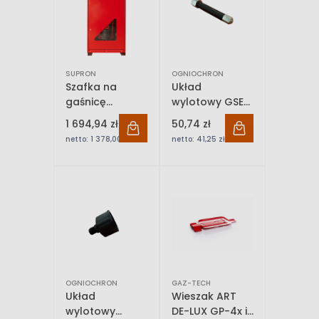
SUPRON
OGNIOCHRON
Szafka na
Układ
gaśnicę
wylotowy GSE-
przewoźną AP-
2 Ogniochron
1 694,94 zł
50,74 zł
50 SUPRON
netto:
1 378,00 zł
netto:
41,25 zł
OGNIOCHRON
GAZ-TECH
Układ
Wieszak ART
wylotowy
DE-LUX GP-4x i