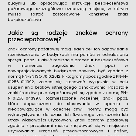
budynku lub opracowując instrukcję bezpieczeństwa
pożarowego szczegółowo oznaczają miejsca, w których
musza zostać zastosowane konkretne znaki
bezpieczeństwa
Jakie są rodzaje znaków ochrony
przeciwpożarowej?
Znaki ochrony pożarowej mają jeden cel, ich odpowiednie
rozmieszczenie w budynkach ma pomóc w odnalezieniu
sprzętu ppoż i ułatwić realizacje procedur bezpieczeństwa
w momencie zagrożenia. Znaki ppoż w
nowoprojektowanych budynkach powinny być zgodne z
normą PN-EN ISO 7010:2012. Piktogramy ppoż zgodne z PN-N-
01256-01:1992, zaleca się stosować wyłącznie w celu
uzupełnienia braków istniejącego oznakowania. Pozostałe
znaki środków przeciwpożarowych są zgodne z normą PN-
N-01256-04:1997. Rozmieszczone wcześniej znaki ppoż,
które dopuszczono do stosowania w oparciu o
nieobowiązujące w obecnej chwili normy, mogą być
wykorzystywane do czasu ich fizycznego zniszczenia lub
utraty właściwości użytkowych. Znaki ochrony pożarowej
zgodnie z przepisami musza znajdować się w miejscach
usytuowania: urządzeń przeciwpożarowych i gaśnic,