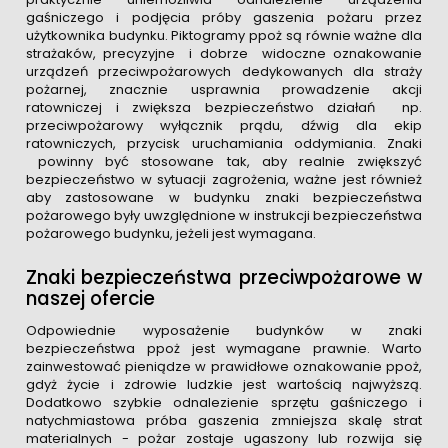
gaśniczego i podjęcia próby gaszenia pożaru przez
użytkownika budynku. Piktogramy ppoż są równie ważne dla
strażaków, precyzyjne i dobrze widoczne oznakowanie
urządzeń przeciwpożarowych dedykowanych dla straży
pożarnej, znacznie usprawnia prowadzenie akcji
ratowniczej i zwiększa bezpieczeństwo działań np.
przeciwpożarowy wyłącznik prądu, dźwig dla ekip
ratowniczych, przycisk uruchamiania oddymiania. Znaki
powinny być stosowane tak, aby realnie zwiększyć
bezpieczeństwo w sytuacji zagrożenia, ważne jest również
aby zastosowane w budynku znaki bezpieczeństwa
pożarowego były uwzględnione w instrukcji bezpieczeństwa
pożarowego budynku, jeżeli jest wymagana.
Znaki bezpieczeństwa przeciwpożarowe w
naszej ofercie
Odpowiednie wyposażenie budynków w znaki
bezpieczeństwa ppoż jest wymagane prawnie. Warto
zainwestować pieniądze w prawidłowe oznakowanie ppoż,
gdyż życie i zdrowie ludzkie jest wartością najwyższą.
Dodatkowo szybkie odnalezienie sprzętu gaśniczego i
natychmiastowa próba gaszenia zmniejsza skalę strat
materialnych - pożar zostaje ugaszony lub rozwija się