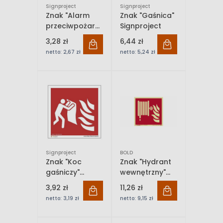
Signproject
Signproject
Znak "Alarm
Znak "Gaśnica"
przeciwpożarowy/ROP"
Signproject
Signproject
3,28 zł
6,44 zł
netto:
2,67 zł
netto:
5,24 zł
Signproject
BOLD
Znak "Koc
Znak "Hydrant
gaśniczy"
wewnętrzny"
Signproject
Bold
3,92 zł
11,26 zł
netto:
3,19 zł
netto:
9,15 zł