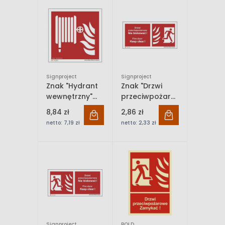
Signproject
Signproject
Znak "Hydrant
Znak "Drzwi
wewnętrzny"
przeciwpożarowe.
Signproject
Nie blokować!
8,84 zł
2,86 zł
Fire door. Keep
netto:
7,19 zł
netto:
2,33 zł
Clear!"
Signproject
Signproject
BOLD