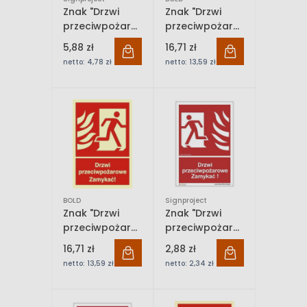
Znak "Drzwi
Znak "Drzwi
przeciwpożarowe.
przeciwpożarowe.
Nie blokować!
Zamykać!" Bold
5,88 zł
16,71 zł
Fire door. Keep
netto:
4,78 zł
netto:
13,59 zł
Clear!"
Signproject
BOLD
Signproject
Znak "Drzwi
Znak "Drzwi
przeciwpożarowe.
przeciwpożarowe.
Zamykać!" Bold
Zamykać! (w
16,71 zł
2,88 zł
lewo)"
netto:
13,59 zł
netto:
2,34 zł
Signproject