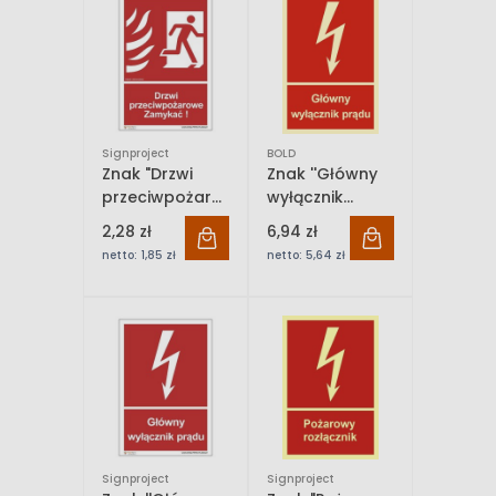
Signproject
BOLD
Znak "Drzwi
Znak ''Główny
przeciwpożarowe.
wyłącznik
Zamykać! (w
prądu'' Bold
2,28 zł
6,94 zł
prawo)"
netto:
1,85 zł
netto:
5,64 zł
Signproject
Signproject
Signproject