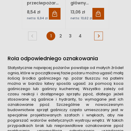
przeciwpożarowy"
główny
Bold
instalacji
8,54 zł
13,06 zł
gazowej"
netto:
6,94 zł
netto:
10,62 zł
Signproject
1
2
3
4
Rola odpowiedniego oznakowania
Statystycznie najwięcej pożarów powstaje od małych źródeł
ognia, które w początkowej fazie pożaru można ugasić małą
ilością środka gaśniczego np. pożar tłuszczu na patelni
można w bardzo łatwy sposób ugasić za pomocą koca
gaśniczego lub gaśnicy kuchennej. Wszystko zależy od
czasu reakcji i dostępnego sprzętu ppoż, dlatego jeżeli
stosowane są gaśnice i hydranty, to wymagane jest ich
oznakowanie ppoż. Szczególnie w nowoczesnym
budownictwie sprzęt gaśniczy często umieszczany jest w
specjalnie projektowanych szafach i wnękach, aby nie
pogarszać walorów estetycznych wystroju wnętrz. W takich
przypadkach brak lub nieprawidłowe oznakowanie ppoż
praktycznie uniemożliwia odnalezienie urządzenia