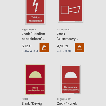
Signproject
Signproject
Znak "Tablica
Znak
rozdzielcza"
"Alarmowy
Signproject
sygnalizator
5,12 zł
4,90 zł
akustyczny''
netto:
4,16 zł
netto:
3,98 zł
Signproject
BOLD
Signproject
Znak "Dźwig
Znak "Kurek