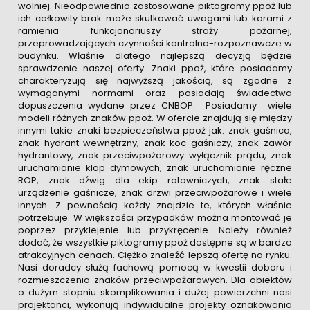
wolniej. Nieodpowiednio zastosowane piktogramy ppoż lub
ich całkowity brak może skutkować uwagami lub karami z
ramienia funkcjonariuszy straży pożarnej,
przeprowadzających czynności kontrolno-rozpoznawcze w
budynku. Właśnie dlatego najlepszą decyzją będzie
sprawdzenie naszej oferty. Znaki ppoż, które posiadamy
charakteryzują się najwyższą jakością, są zgodne z
wymaganymi normami oraz posiadają świadectwa
dopuszczenia wydane przez CNBOP. Posiadamy wiele
modeli różnych znaków ppoż. W ofercie znajdują się między
innymi takie znaki bezpieczeństwa ppoż jak: znak gaśnica,
znak hydrant wewnętrzny, znak koc gaśniczy, znak zawór
hydrantowy, znak przeciwpożarowy wyłącznik prądu, znak
uruchamianie klap dymowych, znak uruchamianie ręczne
ROP, znak dźwig dla ekip ratowniczych, znak stałe
urządzenie gaśnicze, znak drzwi przeciwpożarowe i wiele
innych. Z pewnością każdy znajdzie te, których właśnie
potrzebuje. W większości przypadków można montować je
poprzez przyklejenie lub przykręcenie. Należy również
dodać, że wszystkie piktogramy ppoż dostępne są w bardzo
atrakcyjnych cenach. Ciężko znaleźć lepszą ofertę na rynku.
Nasi doradcy służą fachową pomocą w kwestii doboru i
rozmieszczenia znaków przeciwpożarowych. Dla obiektów
o dużym stopniu skomplikowania i dużej powierzchni nasi
projektanci, wykonują indywidualne projekty oznakowania