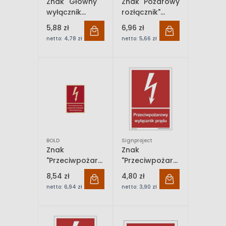
Znak ''Główny
Znak "Pożarowy
wyłącznik
rozłącznik"
prądu"
Signproject
5,88 zł
6,96 zł
Signproject
netto:
4,78 zł
netto:
5,66 zł
BOLD
Signproject
Znak
Znak
"Przeciwpożarowy
"Przeciwpożarowy
wyłącznik
wyłącznik
8,54 zł
4,80 zł
instalacji
prądu"
netto:
6,94 zł
netto:
3,90 zł
fotowoltaicznej"
Signproject
Bold