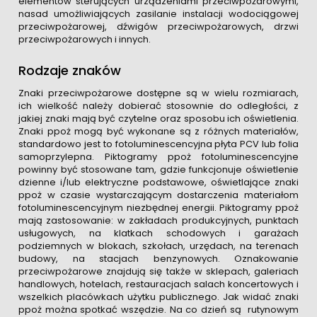
elementów sterujących urządzeniami przeciwpożarowymi,
nasad umożliwiających zasilanie instalacji wodociągowej
przeciwpożarowej, dźwigów przeciwpożarowych, drzwi
przeciwpożarowych i innych.
Rodzaje znaków
Znaki przeciwpożarowe dostępne są w wielu rozmiarach,
ich wielkość należy dobierać stosownie do odległości, z
jakiej znaki mają być czytelne oraz sposobu ich oświetlenia.
Znaki ppoż mogą być wykonane są z różnych materiałów,
standardowo jest to fotoluminescencyjna płyta PCV lub folia
samoprzylepna. Piktogramy ppoż fotoluminescencyjne
powinny być stosowane tam, gdzie funkcjonuje oświetlenie
dzienne i/lub elektryczne podstawowe, oświetlające znaki
ppoż w czasie wystarczającym dostarczenia materiałom
fotoluminescencyjnym niezbędnej energii. Piktogramy ppoż
mają zastosowanie: w zakładach produkcyjnych, punktach
usługowych, na klatkach schodowych i garażach
podziemnych w blokach, szkołach, urzędach, na terenach
budowy, na stacjach benzynowych. Oznakowanie
przeciwpożarowe znajdują się także w sklepach, galeriach
handlowych, hotelach, restauracjach salach koncertowych i
wszelkich placówkach użytku publicznego. Jak widać znaki
ppoż można spotkać wszędzie. Na co dzień są rutynowym