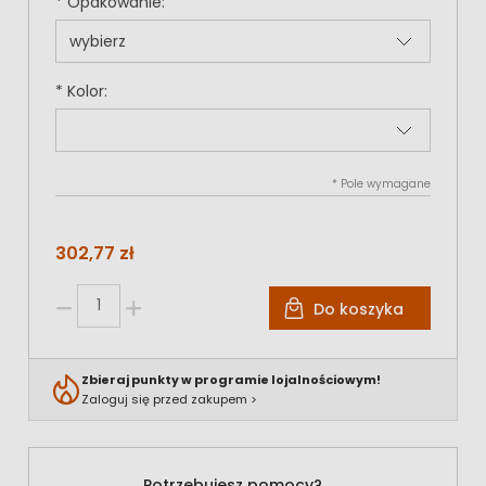
*
Opakowanie:
*
Kolor:
*
Pole wymagane
302,77 zł
Do koszyka
Zbieraj punkty w programie lojalnościowym!
Zaloguj się przed zakupem >
Potrzebujesz pomocy?