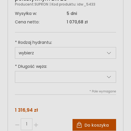
Producent:
SUPRON
| Kod produktu:
idw_5433
Wysyłka w:
5 dni
Cena netto:
1 070,68 zł
*
Rodzaj hydrantu:
*
Długość węża:
*
Pole wymagane
1 316,94 zł
Do koszyka