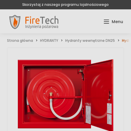
Skorzystaj z naszego programu lojalnościowego
Strona główna
HYDRANTY
Hydranty wewnętrzne DN25
Hydr