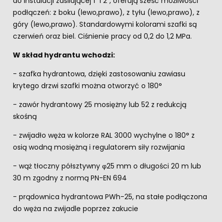
do instalacji zasilającej 1” i 2”, oferują sześć możliwości
podłączeń: z boku (lewo,prawo), z tyłu (lewo,prawo), z
góry (lewo,prawo). Standardowymi kolorami szafki są
czerwień oraz biel. Ciśnienie pracy od 0,2 do 1,2 MPa.
W skład hydrantu wchodzi:
- szafka hydrantowa, dzięki zastosowaniu zawiasu
krytego drzwi szafki można otworzyć o 180°
- zawór hydrantowy 25 mosiężny lub 52 z redukcją
skośną
- zwijadło węża w kolorze RAL 3000 wychylne o 180° z
osią wodną mosiężną i regulatorem siły rozwijania
- wąż tłoczny półsztywny φ25 mm o długości 20 m lub
30 m zgodny z normą PN-EN 694
- prądownica hydrantowa PWh-25, na stałe podłączona
do węża na zwijadle poprzez zakucie