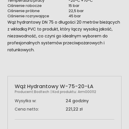
Temperatura pracy
-20°C +70°C
Ciśnienie robocze
15 bar
Ciśnienie próbne
22,5 bar
Ciśnienie rozrywające
45 bar
Wąż hydrantowy DN 75 o długości 20 metrów bieżących
z wkładką PVC to produkt, który łączy wysoką jakość,
niezawodność, co czyni go idealnym wyborem do
profesjonalnych systemów przeciwpożarowych i
ratunkowych.
Wąż Hydrantowy W-75-20-ŁA
Producent:
Bodtech
| Kod produktu:
Arm000112
Wysyłka w:
24 godziny
Cena netto:
221,22 zł