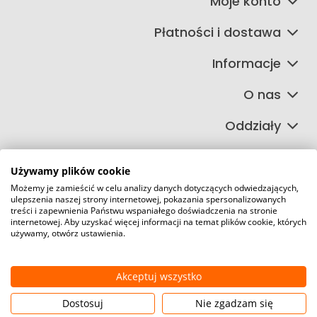
Moje konto
Płatności i dostawa
Informacje
O nas
Oddziały
Używamy plików cookie
Możemy je zamieścić w celu analizy danych dotyczących odwiedzających,
©2026 Wszelkie Prawa Zastrzeżone | FIRETECH Stacjonarny i
ulepszenia naszej strony internetowej, pokazania spersonalizowanych
internetowy sklep przeciwpożarowy
treści i zapewnienia Państwu wspaniałego doświadczenia na stronie
internetowej. Aby uzyskać więcej informacji na temat plików cookie, których
Szablon Master by
Ecommercy
używamy, otwórz ustawienia.
Akceptuj wszystko
Pokaż pełną wersję strony
Dostosuj
Nie zgadzam się
Kontakt
Szukaj
Konto
Koszyk