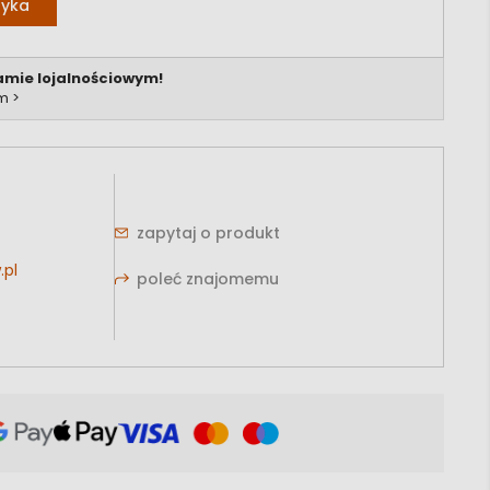
zyka
amie lojalnościowym!
m >
zapytaj o produkt
.pl
poleć znajomemu