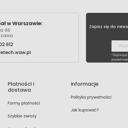
ał w Warszawie:
Zapisz się do news
wa 46
szawa
02 612
retech.waw.pl
*Zapisując
prywatnośc
Płatności i
Informacje
dostawa
Polityka prywatności
Formy płatności
Jak kupować?
Szybkie zwroty