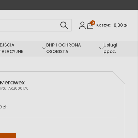
0
0,00 zł
Koszyk:
EJŚCIA
BHP I OCHRONA
Usługi
TALACYJNE
OSOBISTA
ppoż.
 Merawex
ktu:
Aku000170
 zł