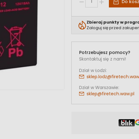
Do kos
Zbieraj punkty w progr
Zaloguj się przed zakupe
Potrzebujesz pomocy?
Skontaktuj się z nami!
Dział w Łodzi:
sklep.lodz@firetech.waw
Dział w Warszawie:
sklep@firetech.waw.pl