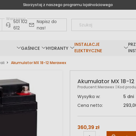
Skorzystaj z naszego programu lojalnościowego
Warszawa
501 102
Napisz do
612
nas!
INSTALACJE
PRZ
GAŚNICE
HYDRANTY
ELEKTRYCZNE
INS
ali
Akumulator MX 18-12 Merawex
Akumulator MX 18-12
Producent:
Merawex
| Kod produ
Wysyłka w:
5 dni
Cena netto:
293,00
360,39 zł