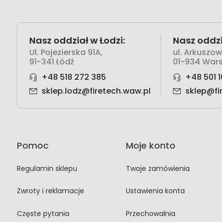
Nasz oddział w Łodzi:
Nasz oddzi
Ul. Pojezierska 91A,
ul. Arkuszo
91-341 Łódź
01-934 War
+48 518 272 385
+48 501 1
sklep.lodz@firetech.waw.pl
sklep@fi
Pomoc
Moje konto
Regulamin sklepu
Twoje zamówienia
Zwroty i reklamacje
Ustawienia konta
Częste pytania
Przechowalnia