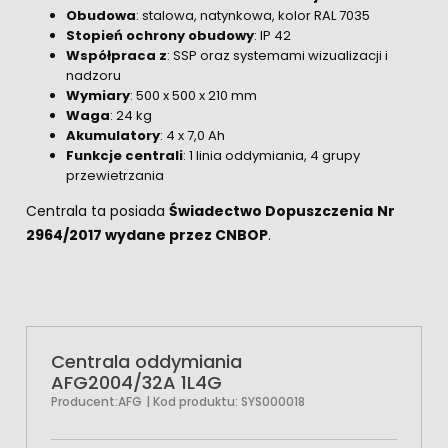
Obudowa
: stalowa, natynkowa, kolor RAL 7035
Stopień ochrony obudowy
: IP 42
Współpraca z
: SSP oraz systemami wizualizacji i
nadzoru
Wymiary
: 500 x 500 x 210 mm
Waga
: 24 kg
Akumulatory
: 4 x 7,0 Ah
Funkcje centrali
: 1 linia oddymiania, 4 grupy
przewietrzania
Centrala ta posiada
Świadectwo Dopuszczenia
Nr
2964/2017 wydane przez CNBOP
.
Centrala oddymiania
AFG2004/32A 1L4G
Producent:
AFG
| Kod produktu:
SYS000018