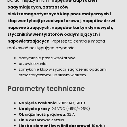
DC do między innymi:
napędów klap i okien
oddymiających, zatrzasków
elektromagnetycznych klap pneumatycznych i
klap wentylacji przeciwpożarowej, napędów drzwi
napowietrzających, napędów kurtyn dymowych,
styczników wentylatorów oddymiających i
napowietrzających
. Poprzez tą centralę można
realizować następujące czynności:
oddymianie przeciwpożarowe
przewietrzanie
zamykanie klap w sytuacji zagrożenia opadami
atmosferycznymi lub silnym wiatrem
Parametry techniczne
Napięcie zasilania
: 230V AC, 50 Hz
Napięcie pracy
: 24 VDC (-15%/+25%)
Obciążalność prądowa
: 32 A
Linie dozorowe
: 2 sztuki
Liczba elementów w linii dozorowej
: 10 sztuk