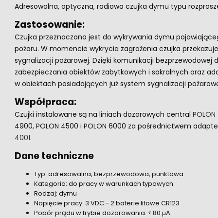
Adresowalna, optyczna, radiowa czujka dymu typu rozpros
Zastosowanie:
Czujka przeznaczona jest do wykrywania dymu pojawiającego
pożaru. W momencie wykrycia zagrożenia czujka przekazuje
sygnalizacji pożarowej. Dzięki komunikacji bezprzewodowej 
zabezpieczania obiektów zabytkowych i sakralnych oraz a
w obiektach posiadających już system sygnalizacji pożarow
Współpraca:
Czujki instalowane są na liniach dozorowych central
POLON 
4900, POLON 4500 i POLON 6000 za pośrednictwem adapte
4001
.
Dane techniczne
Typ: adresowalna, bezprzewodowa, punktowa
Kategoria: do pracy w warunkach typowych
Rodzaj: dymu
Napięcie pracy: 3 VDC - 2 baterie litowe CR123
Pobór prądu w trybie dozorowania: < 80 µA