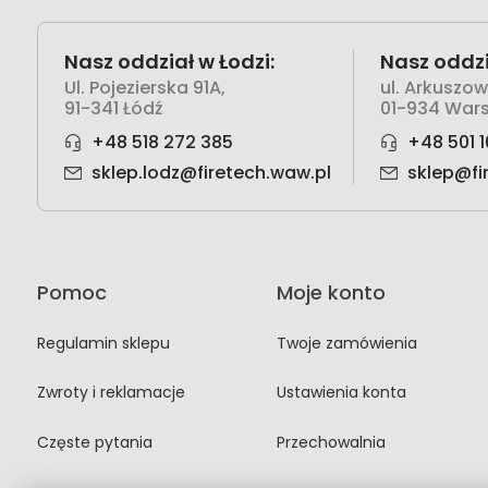
Nasz oddział w Łodzi:
Nasz oddzi
Ul. Pojezierska 91A,
ul. Arkuszo
91-341 Łódź
01-934 War
+48 518 272 385
+48 501 1
sklep.lodz@firetech.waw.pl
sklep@fi
Pomoc
Moje konto
Regulamin sklepu
Twoje zamówienia
Zwroty i reklamacje
Ustawienia konta
Częste pytania
Przechowalnia