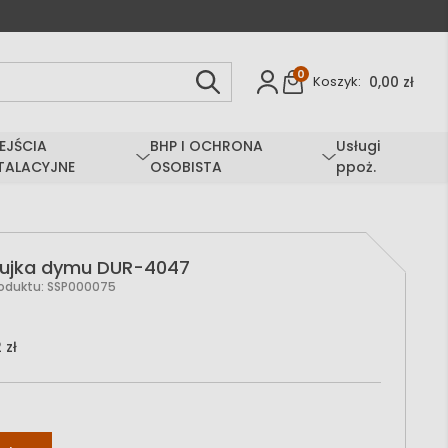
0
0,00 zł
Koszyk:
EJŚCIA
BHP I OCHRONA
Usługi
TALACYJNE
OSOBISTA
ppoż.
zujka dymu DUR-4047
roduktu:
SSP000075
 zł