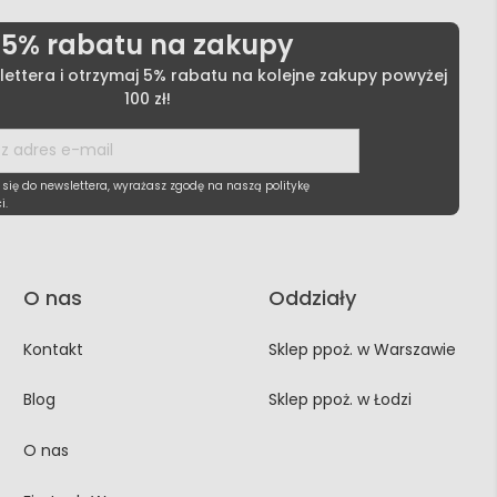
5% rabatu na zakupy
lettera i otrzymaj 5% rabatu na kolejne zakupy powyżej
100 zł!
 się do newslettera, wyrażasz zgodę na naszą politykę
i.
O nas
Oddziały
Kontakt
Sklep ppoż. w Warszawie
Blog
Sklep ppoż. w Łodzi
O nas