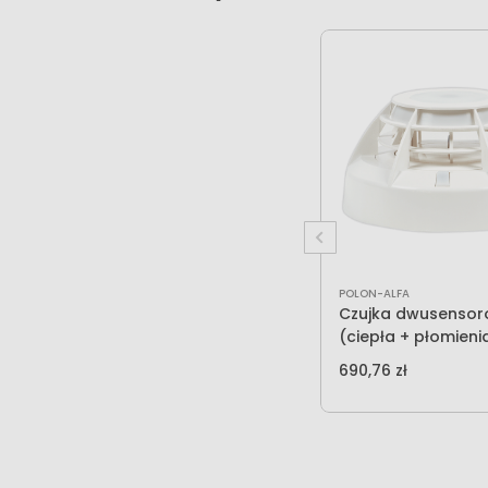
POLON-ALFA
Czujka dwusenso
(ciepła + płomieni
40
690,76 zł