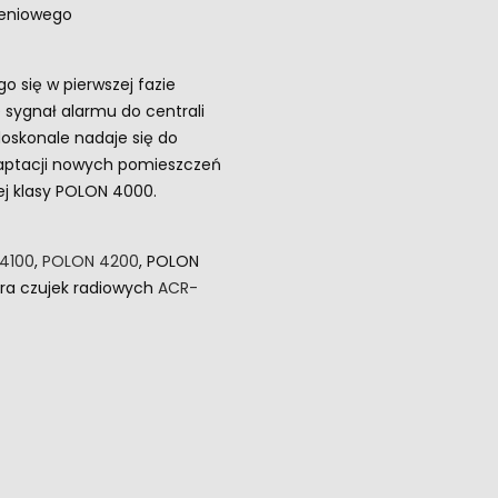
zeniowego
 się w pierwszej fazie
 sygnał alarmu do centrali
doskonale nadaje się do
daptacji nowych pomieszczeń
ej klasy POLON 4000.
4100
,
POLON 4200
, POLON
ra czujek radiowych
ACR-