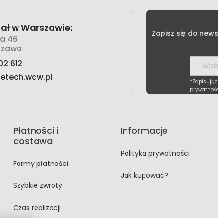
ał w Warszawie:
Zapisz się do news
wa 46
szawa
02 612
retech.waw.pl
*Zapisując
prywatnośc
Płatności i
Informacje
dostawa
Polityka prywatności
Formy płatności
Jak kupować?
Szybkie zwroty
Czas realizacji