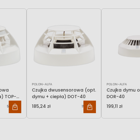
POLON-ALFA
POLON-ALFA
rowa
Czujka dwusensorowa (opt.
Czujka dymu 
a) TOP-
dymu + ciepła) DOT-40
DOR-40
185,24 zł
199,11 zł
561,59 zł
150,60 zł