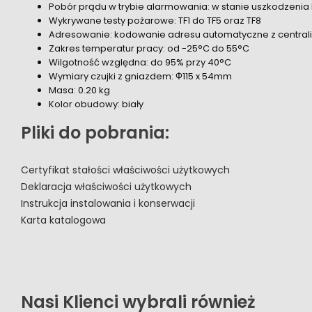
Pobór prądu w trybie alarmowania: w stanie uszkodzenia
Wykrywane testy pożarowe: TF1 do TF5 oraz TF8
Adresowanie: kodowanie adresu automatyczne z centrali
Zakres temperatur pracy: od -25°C do 55°C
Wilgotność względna: do 95% przy 40°C
Wymiary czujki z gniazdem: Ф115 x 54mm
Masa: 0.20 kg
Kolor obudowy: biały
Pliki do pobrania:
Certyfikat stałości właściwości użytkowych
Deklaracja właściwości użytkowych
Instrukcja instalowania i konserwacji
Karta katalogowa
Nasi Klienci wybrali również