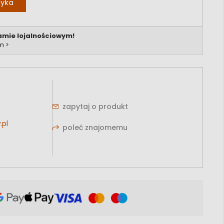
zyka
amie lojalnościowym!
m >
zapytaj o produkt
.pl
poleć znajomemu