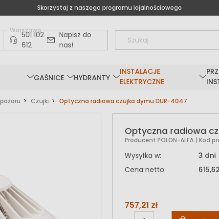
Skorzystaj z naszego programu lojalnościowego
Warszawa
501 102
Napisz do
612
nas!
INSTALACJE
PRZ
GAŚNICE
HYDRANTY
ELEKTRYCZNE
INS
 pożaru
Czujki
Optyczna radiowa czujka dymu DUR-4047
Optyczna radiowa c
Producent:
POLON-ALFA
| Kod p
Wysyłka w:
3 dni
Cena netto:
615,62
757,21 zł