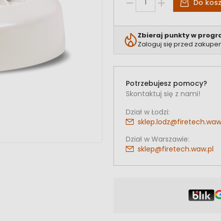
Do kos
Zbieraj punkty w progr
Zaloguj się przed zakupe
Potrzebujesz pomocy?
Skontaktuj się z nami!
Dział w Łodzi:
sklep.lodz@firetech.waw
Dział w Warszawie:
sklep@firetech.waw.pl