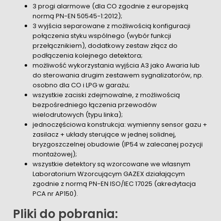
3 progi alarmowe (dla CO zgodnie z europejską
normą PN-EN 50545-1:2012);
3 wyjścia separowane z możliwością konfiguracji
połączenia styku wspólnego (wybór funkcji
przełącznikiem), dodatkowy zestaw złącz do
podłączenia kolejnego detektora;
możliwość wykorzystania wyjścia A3 jako Awaria lub
do sterowania drugim zestawem sygnalizatorów, np.
osobno dla CO i LPG w garażu;
wszystkie zaciski zdejmowalne, z możliwością
bezpośredniego łączenia przewodów
wielodrutowych (typu linka);
jednoczęściowa konstrukcja: wymienny sensor gazu +
zasilacz + układy sterujące w jednej solidnej,
bryzgoszczelnej obudowie (IP54 w zalecanej pozycji
montażowej);
wszystkie detektory są wzorcowane we własnym
Laboratorium Wzorcującym GAZEX działającym
zgodnie z normą PN-EN ISO/IEC 17025 (akredytacja
PCA nr AP150).
Pliki do pobrania: