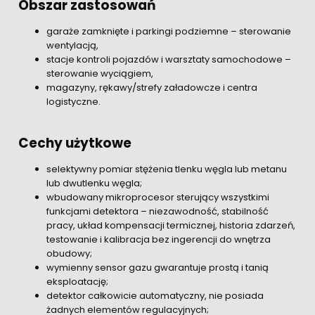
Obszar zastosowań
garaże zamknięte i parkingi podziemne – sterowanie
wentylacją,
stacje kontroli pojazdów i warsztaty samochodowe –
sterowanie wyciągiem,
magazyny, rękawy/strefy załadowcze i centra
logistyczne.
Cechy użytkowe
selektywny pomiar stężenia tlenku węgla lub metanu
lub dwutlenku węgla;
wbudowany mikroprocesor sterujący wszystkimi
funkcjami detektora – niezawodność, stabilność
pracy, układ kompensacji termicznej, historia zdarzeń,
testowanie i kalibracja bez ingerencji do wnętrza
obudowy;
wymienny sensor gazu gwarantuje prostą i tanią
eksploatację;
detektor całkowicie automatyczny, nie posiada
żadnych elementów regulacyjnych;