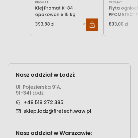
PROMAT
PROMAT
Klej Promat K-84
Płyta ognio
opakowanie 15 kg
PROMATECT®-
grubości)
393,88 zł
833,00 zł
320,23 zł
Nasz oddział w Łodzi:
Ul. Pojezierska 91A,
91-341 Łódź
+48 518 272 385
sklep.lodz@firetech.waw.pl
Nasz oddział w Warszawie: