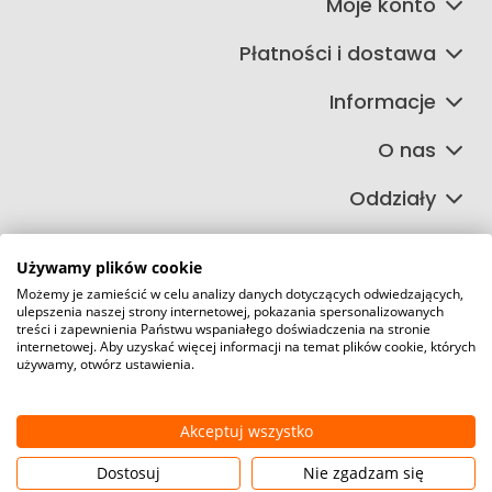
Moje konto
Płatności i dostawa
Informacje
O nas
Oddziały
Używamy plików cookie
Możemy je zamieścić w celu analizy danych dotyczących odwiedzających,
©2026 Wszelkie Prawa Zastrzeżone | FIRETECH Stacjonarny i
ulepszenia naszej strony internetowej, pokazania spersonalizowanych
internetowy sklep przeciwpożarowy
treści i zapewnienia Państwu wspaniałego doświadczenia na stronie
internetowej. Aby uzyskać więcej informacji na temat plików cookie, których
Szablon Master by
Ecommercy
używamy, otwórz ustawienia.
Akceptuj wszystko
Pokaż pełną wersję strony
Dostosuj
Nie zgadzam się