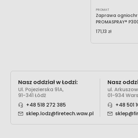
PROMAT
Zaprawa ognioch
PROMASPRAY® P30
171,13 zł
Nasz oddział w Łodzi:
Nasz oddzi
Ul. Pojezierska 91A,
ul. Arkuszo
91-341 Łódź
01-934 War
+48 518 272 385
+48 501 1
sklep.lodz@firetech.waw.pl
sklep@fi