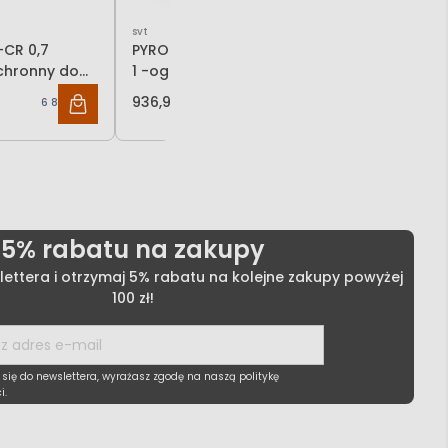
svt
svt
CR 0,7
PYRO-SAFE FLAMMOPLAST KS
PYRO-SAFE
chronny do
1 -ogniochronna farba
3 -ognioc
ablowych
pęczniejąca
pęcznieją
936,93 zł
961,90 zł
6 898,41 zł
761,73 zł
szpachlo
5% rabatu na zakupy
lettera i otrzymaj 5% rabatu na kolejne zakupy powyżej
100 zł!
 się do newslettera, wyrażasz zgodę na naszą politykę
i.