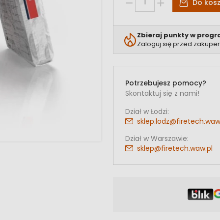
Do kos
Zbieraj punkty w progr
Zaloguj się przed zakupe
Potrzebujesz pomocy?
Skontaktuj się z nami!
Dział w Łodzi:
sklep.lodz@firetech.waw
Dział w Warszawie:
sklep@firetech.waw.pl