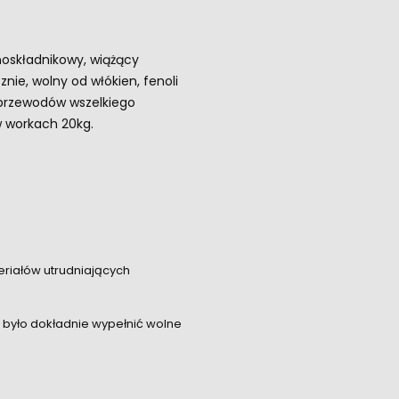
oskładnikowy, wiążący
ie, wolny od włókien, fenoli
i przewodów wszelkiego
w workach 20kg.
eriałów utrudniających
 było dokładnie wypełnić wolne