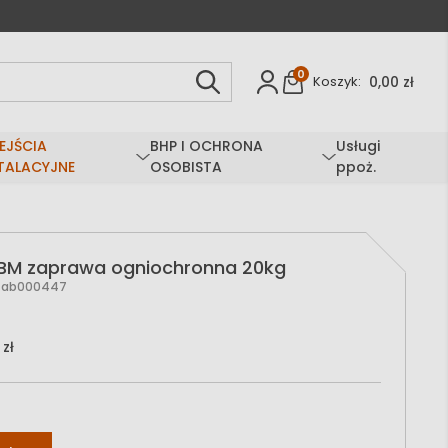
0
0,00 zł
Koszyk:
EJŚCIA
BHP I OCHRONA
Usługi
TALACYJNE
OSOBISTA
ppoż.
BM zaprawa ogniochronna 20kg
Zab000447
 zł