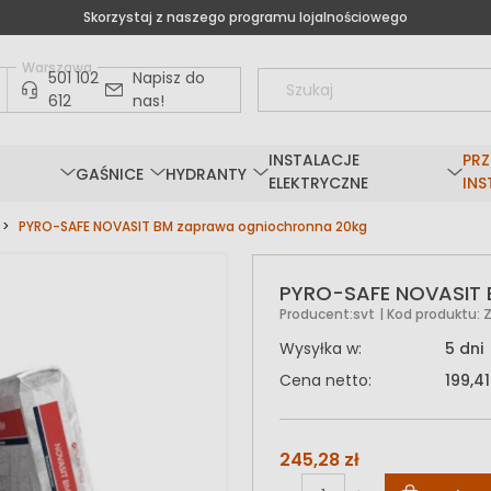
Skorzystaj z naszego programu lojalnościowego
Warszawa
501 102
Napisz do
612
nas!
INSTALACJE
PRZ
GAŚNICE
HYDRANTY
ELEKTRYCZNE
INS
PYRO-SAFE NOVASIT BM zaprawa ogniochronna 20kg
PYRO-SAFE NOVASIT 
Producent:
svt
| Kod produktu:
Wysyłka w:
5 dni
Cena netto:
199,41
245,28 zł