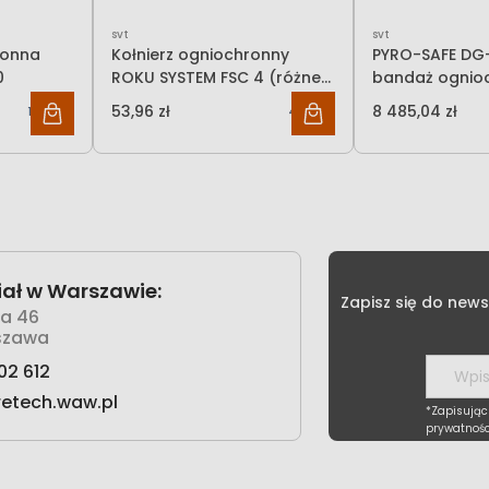
svt
svt
ronna
Kołnierz ogniochronny
PYRO-SAFE DG-
0
ROKU SYSTEM FSC 4 (różne
bandaż ognio
średnice)
kabli i tras k
53,96 zł
8 485,04 zł
139,13 zł
43,87 zł
ał w Warszawie:
Zapisz się do news
wa 46
szawa
02 612
retech.waw.pl
*Zapisując
prywatnośc