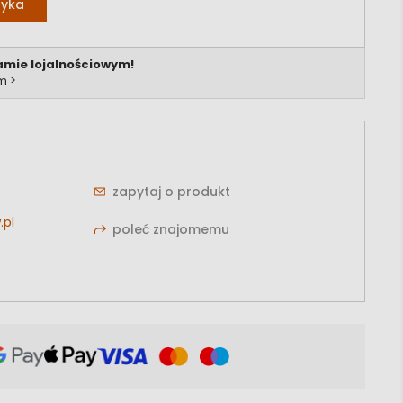
zyka
amie lojalnościowym!
m >
zapytaj o produkt
.pl
poleć znajomemu