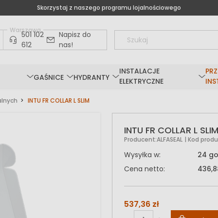
Skorzystaj z naszego programu lojalnościowego
Warszawa
501 102
Napisz do
612
nas!
INSTALACJE
PRZ
GAŚNICE
HYDRANTY
ELEKTRYCZNE
INS
alnych
INTU FR COLLAR L SLIM
INTU FR COLLAR L SLI
Producent:
ALFASEAL
| Kod produ
Wysyłka w:
24 go
Cena netto:
436,8
537,36 zł