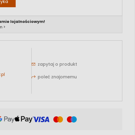
zyka
amie lojalnościowym!
m >
zapytaj o produkt
.pl
poleć znajomemu