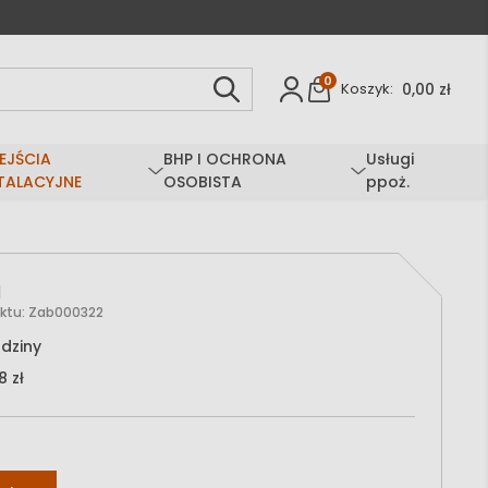
0
0,00 zł
Koszyk:
EJŚCIA
BHP I OCHRONA
Usługi
TALACYJNE
OSOBISTA
ppoż.
M
ktu:
Zab000322
dziny
8 zł