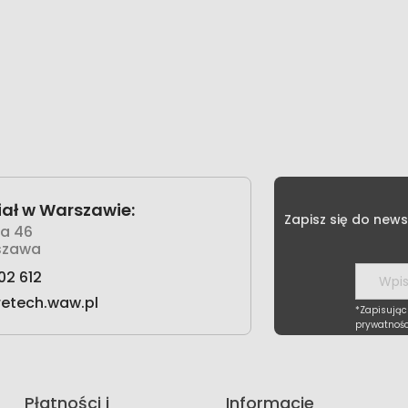
ał w Warszawie:
Zapisz się do news
wa 46
szawa
02 612
retech.waw.pl
*Zapisując
prywatnośc
Płatności i
Informacje