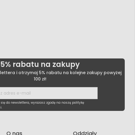
5% rabatu na zakupy
lettera i otrzymaj 5% rabatu na kolejne zakupy powyżej
100 zł!
 się do newslettera, wyrażasz zgodę na naszą politykę
i.
O nas
Oddziały