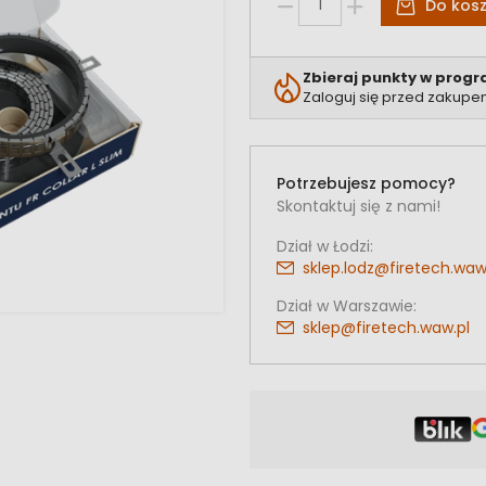
Do kos
Zbieraj punkty w progr
Zaloguj się przed zakupe
Potrzebujesz pomocy?
Skontaktuj się z nami!
Dział w Łodzi:
sklep.lodz@firetech.waw
Dział w Warszawie:
sklep@firetech.waw.pl