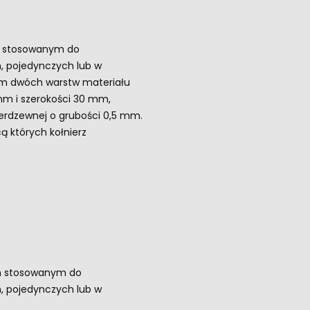
em stosowanym do
ch, pojedynczych lub w
imum dwóch warstw materiału
 mm i szerokości 30 mm,
erdzewnej o grubości 0,5 mm.
 których kołnierz
em stosowanym do
ch, pojedynczych lub w