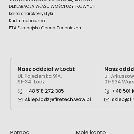
DEKLARACJA WŁAŚCIWOŚCI UŻYTKOWYCH
karta charakterystyki
Karta techniczna
ETA Europejska Ocena Techniczna
Nasz oddział w Łodzi:
Nasz oddzi
Ul. Pojezierska 91A,
ul. Arkuszo
91-341 Łódź
01-934 War
+48 518 272 385
+48 501 1
sklep.lodz@firetech.waw.pl
sklep@fi
Pomoc
Moje konto