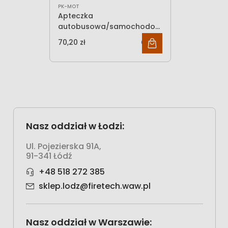
PK-MOT
Apteczka
autobusowa/samochodowa
materiał TYP A1
70,20 zł
65,00 zł
Nasz oddział w Łodzi:
Ul. Pojezierska 91A,
91-341 Łódź
+48 518 272 385
sklep.lodz@firetech.waw.pl
Nasz oddział w Warszawie: