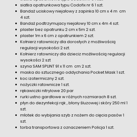
siatka opatrunkowa typu Codofix nr 6 1 szt.
Bandaż uciskowy niejałowy z zapinka 10 cm x 4 m cm
4 szt.
Bandaż podtrzymujacy niejałowy 10 cm x 4m 4 szt.
plaster bez opatrunku 2 cm x 5m 2 szt.
plaster 1m x 6 cm z opatrunkiem 2 szt.
Kołnierz ratowniczy dla dorosłych z możliwością
regulacji wysokości 2 szt.
Kołnierz ratowniczy dla dzieciz możliwością regulacji
wysokości 2 szt
szyna SAM SPLINT 91 x 11 cm cm 2 szt.
maska do sztucznego oddychania Pocket Mask 1 szt.
koc izotermiczny 2 szt.
nożyczki ratownicze 1 szt.
rękawiczki nitrylowe 20 par
rurki ustno gardłowe w różnych rozmiarach 8 szt.
płyn do dezynfekcji rąk , błony śluzowej i skóry 250 ml 1
szt.
młotek do wybijania szyb z nożem do cięcia pasów 1
szt.
torba transportowa z oznaczeniem Policja 1 szt.