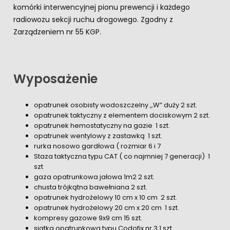
komórki interwencyjnej pionu prewencji i każdego
radiowozu sekcji ruchu drogowego. Zgodny z
Zarządzeniem nr 55 KGP.
Wyposażenie
opatrunek osobisty wodoszczelny ,,W” duży 2 szt.
opatrunek taktyczny z elementem dociskowym 2 szt.
opatrunek hemostatyczny na gazie 1 szt.
opatrunek wentylowy z zastawką 1 szt.
rurka nosowo gardłowa ( rozmiar 6 i 7
Staza taktyczna typu CAT ( co najmniej 7 generacji) 1
szt
gaza opatrunkowa jałowa 1m2 2 szt.
chusta trójkątna bawełniana 2 szt.
opatrunek hydrożelowy 10 cm x 10 cm 2 szt.
opatrunek hydrożelowy 20 cm x 20 cm 1 szt.
kompresy gazowe 9x9 cm 15 szt.
siatka opatrunkowa typu Codofix nr 3 1 szt.