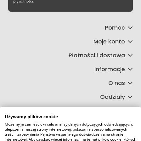
prywatności.
Pomoc
Moje konto
Płatności i dostawa
Informacje
O nas
Oddziały
Używamy plików cookie
Możemy je zamieścić w celu analizy danych dotyczących odwiedzających,
©2026 Wszelkie Prawa Zastrzeżone | FIRETECH Stacjonarny i
ulepszenia naszej strony internetowej, pokazania spersonalizowanych
internetowy sklep przeciwpożarowy
treści i zapewnienia Państwu wspaniałego doświadczenia na stronie
internetowej. Aby uzyskać więcej informacji na temat plików cookie, których