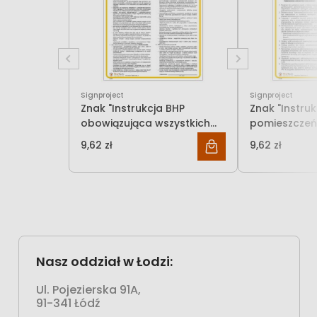
Signproject
Signproject
Znak "Instrukcja BHP
Znak "Instruk
obowiązująca wszystkich
pomieszczeń
pracowników" Signproject
administracy
9,62 zł
9,62 zł
7,82 zł
bi
Nasz oddział w Łodzi:
Ul. Pojezierska 91A,
91-341 Łódź