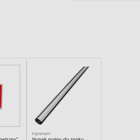
Signproject
nętrzny"
Słupek nośny do znaku