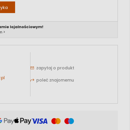
zyka
amie lojalnościowym!
m >
zapytaj o produkt
.pl
poleć znajomemu