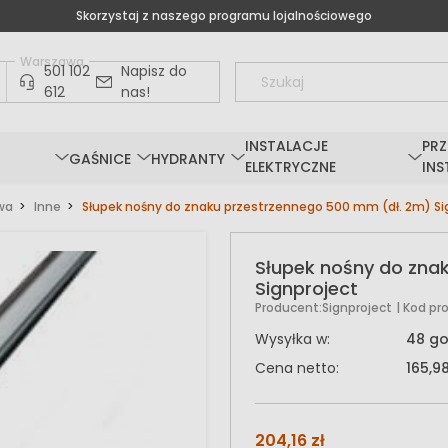
Skorzystaj z naszego programu lojalnościowego
Warszawa
501 102
Napisz do
612
nas!
INSTALACJE
PRZ
GAŚNICE
HYDRANTY
ELEKTRYCZNE
INS
wa
Inne
Słupek nośny do znaku przestrzennego 500 mm (dł. 2m) Si
Słupek nośny do zna
Signproject
Producent:
Signproject
| Kod pr
Wysyłka w:
48 go
Cena netto:
165,98
204,16 zł