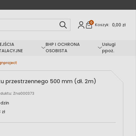
0
0,00 zł
Koszyk:
EJŚCIA
BHP I OCHRONA
Usługi
TALACYJNE
OSOBISTA
ppoż.
gnproject
ku przestrzennego 500 mm (dł. 2m)
oduktu:
Zna000373
dzin
 zł