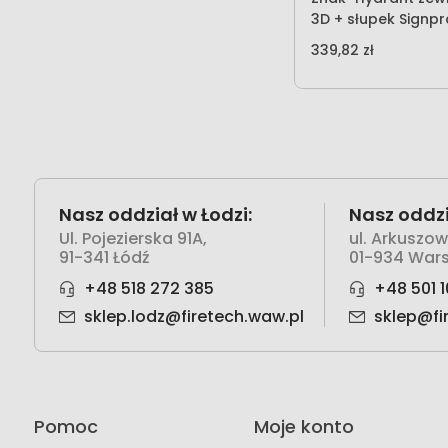
3D + słupek Signp
339,82 zł
Nasz oddział w Łodzi:
Nasz oddzi
Ul. Pojezierska 91A,
ul. Arkuszo
91-341 Łódź
01-934 War
+48 518 272 385
+48 501 1
sklep.lodz@firetech.waw.pl
sklep@fi
Pomoc
Moje konto