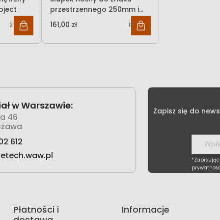
roject
przestrzennego 250mm i
350 mm (dł. 2m)
161,00 zł
276,28 zł
130,89 zł
Signproject
ał w Warszawie:
Zapisz się do news
wa 46
szawa
02 612
retech.waw.pl
*Zapisując
prywatnośc
Płatności i
Informacje
dostawa