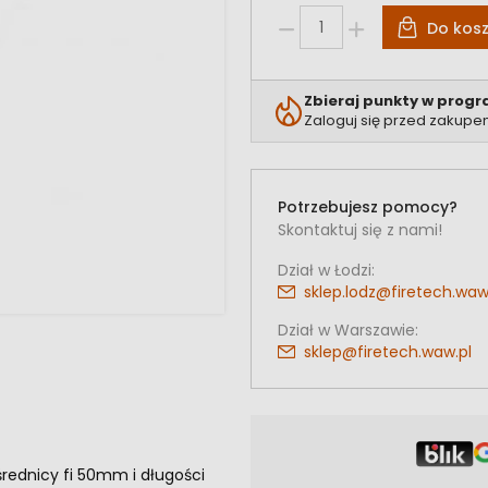
Do kos
Zbieraj punkty w progr
Zaloguj się przed zakupe
Potrzebujesz pomocy?
Skontaktuj się z nami!
Dział w Łodzi:
sklep.lodz@firetech.waw
Dział w Warszawie:
sklep@firetech.waw.pl
rednicy fi 50mm i długości