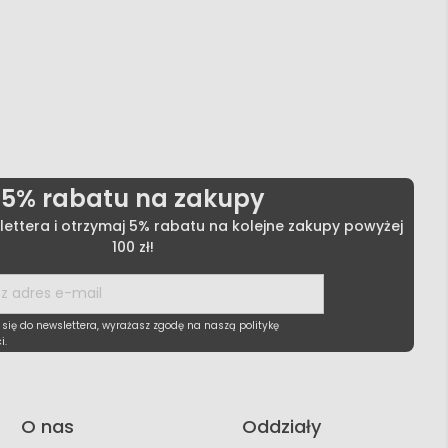
5% rabatu na zakupy
lettera i otrzymaj 5% rabatu na kolejne zakupy powyżej
100 zł!
 się do newslettera, wyrażasz zgodę na naszą politykę
i.
O nas
Oddziały