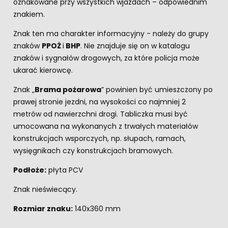
oznakowane przy wszystkich wjazdach – odpowiednim
znakiem.
Znak ten ma charakter informacyjny - należy do grupy
znaków
PPOŻ
i
BHP
. Nie znajduje się on w katalogu
znaków i sygnałów drogowych, za które policja może
ukarać kierowcę.
Znak „
Brama pożarowa
” powinien być umieszczony po
prawej stronie jezdni, na wysokości co najmniej 2
metrów od nawierzchni drogi. Tabliczka musi być
umocowana na wykonanych z trwałych materiałów
konstrukcjach wsporczych, np. słupach, ramach,
wysięgnikach czy konstrukcjach bramowych.
Podłoże:
płyta PCV
Znak nieświecący.
Rozmiar znaku:
140x360 mm