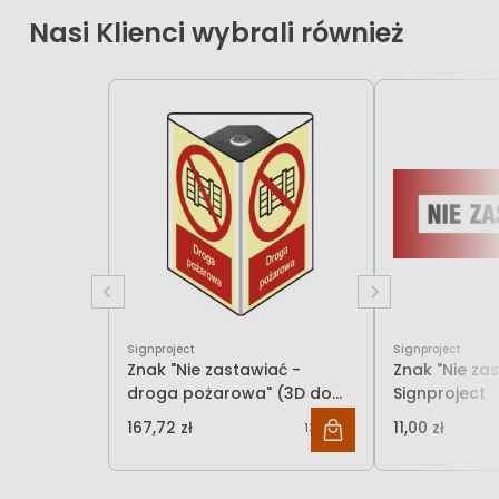
Nasi Klienci wybrali również
Signproject
Signproject
Znak "Nie zastawiać -
Znak "Nie za
droga pożarowa" (3D do
Signproject
słupka)
167,72 zł
11,00 zł
136,36 zł