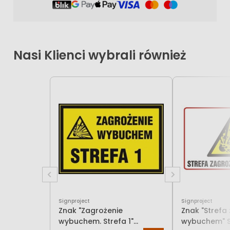
Nasi Klienci wybrali również
Signproject
Signproject
Znak "Zagrożenie
Znak "Strefa
wybuchem. Strefa 1"
w