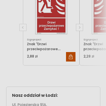
Signproject
Signproject
Znak "Drzwi
Znak "Drzwi
przeciwpożarowe.
przeciwpoża
Zamykać! (w lewo)"
Zamykać! (w
2,88 zł
2,28 zł
2,34 zł
Signproject
Signproject
Nasz oddział w Łodzi:
Ul. Pojezierska 91A,