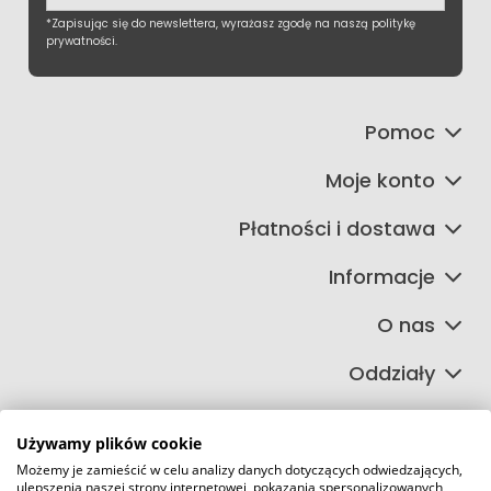
*Zapisując się do newslettera, wyrażasz zgodę na naszą politykę
prywatności.
Pomoc
Moje konto
Płatności i dostawa
Informacje
O nas
Oddziały
Używamy plików cookie
Możemy je zamieścić w celu analizy danych dotyczących odwiedzających,
©2026 Wszelkie Prawa Zastrzeżone | FIRETECH Stacjonarny i
ulepszenia naszej strony internetowej, pokazania spersonalizowanych