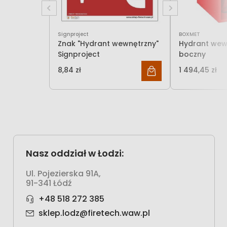
Signproject
BOXMET
Znak "Hydrant wewnętrzny"
Hydrant wew
Signproject
boczny
8,84 zł
1 494,45 zł
7,19 zł
Nasz oddział w Łodzi:
Ul. Pojezierska 91A,
91-341 Łódź
+48 518 272 385
sklep.lodz@firetech.waw.pl