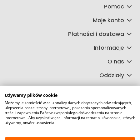
Pomoc
Moje konto
Płatności i dostawa
Informacje
O nas
Oddziały
Używamy plików cookie
Możemy je zamieścić w celu analizy danych dotyczących odwiedzających,
©2026 Wszelkie Prawa Zastrzeżone | FIRETECH Stacjonarny i
ulepszenia naszej strony internetowej, pokazania spersonalizowanych
internetowy sklep przeciwpożarowy
treści i zapewnienia Państwu wspaniałego doświadczenia na stronie
internetowej. Aby uzyskać więcej informacji na temat plików cookie, których
Szablon Master by
Ecommercy
używamy, otwórz ustawienia.